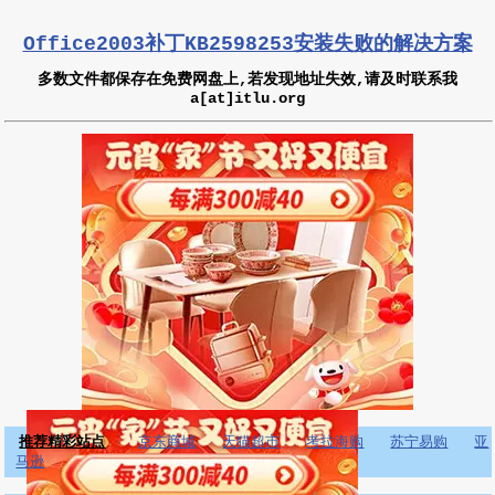
Office2003补丁KB2598253安装失败的解决方案
多数文件都保存在免费网盘上,若发现地址失效,请及时联系我
a[at]itlu.org
推荐精彩站点
京东商城
天猫超市
考拉海购
苏宁易购
亚
马逊