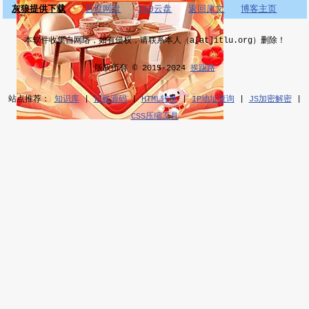
灰狼提供下载
百度网盘
360云盘
返回原文
博客主页
本软件收集自网络，如有侵权，请联系本人（a[at]itlu.org）删除！
版权所有 © 2015-2024
挨踢路
站点推荐：
知识库
|
记账源码
|
HTML转换
|
IP地址查询
|
JS加密解密
|
CSS压缩工具