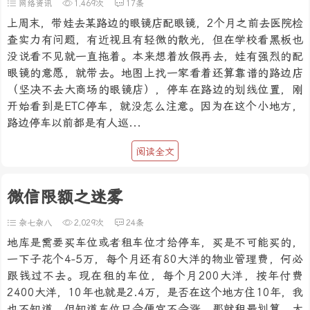
网络资讯
1,469次
17条
上周末，带娃去某路边的眼镜店配眼镜，2个月之前去医院检
查实力有问题，有近视且有轻微的散光，但在学校看黑板也
没说看不见就一直拖着。本来想着放假再去，娃有强烈的配
眼镜的意愿，就带去。地图上找一家看着还算靠谱的路边店
（坚决不去大商场的眼镜店），停车在路边的划线位置，刚
开始看到是ETC停车，就没怎么注意。因为在这个小地方，
路边停车以前都是有人巡...
阅读全文
微信限额之迷雾
杂七杂八
2,029次
24条
地库是需要买车位或者租车位才给停车，买是不可能买的，
一下子花个4-5万，每个月还有80大洋的物业管理费，何必
跟钱过不去。现在租的车位，每个月200大洋，按年付费
2400大洋，10年也就是2.4万，是否在这个地方住10年，我
也不知道。但知道车位只会便宜不会涨，那就租最划算。大