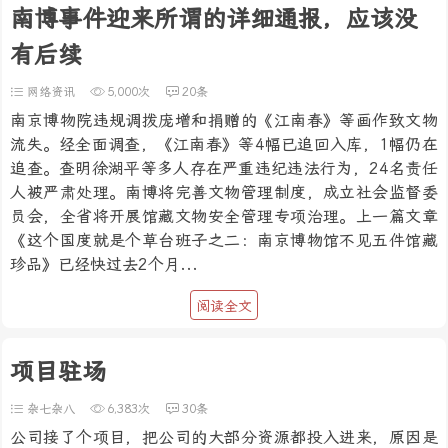
南博事件迎来所谓的详细通报，应该没
有后续
网络资讯
5,000次
20条
南京博物院违规调拨庞增和捐赠的《江南春》等画作致文物
流失。经全面调查，《江南春》等4幅已追回入库，1幅仍在
追查。查明徐湖平等多人存在严重违纪违法行为，24名责任
人被严肃处理。南博将完善文物管理制度，成立社会监督委
员会，全省将开展馆藏文物安全管理专项治理。上一篇文章
《这个国度就是个草台班子之二：南京博物馆不见五件馆藏
珍品》已经快过去2个月...
阅读全文
项目驻场
杂七杂八
6,383次
30条
公司接了个项目，把公司的大部分资源都投入进来，原因是