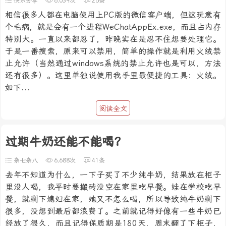
快乐分享
6,039次
25条
相信很多人都在电脑使用上PC版的微信客户端，但这玩意有
个毛病，就是会有一个进程WeChatAppEx.exe，而且占内存
特别大。一直以来都忍了，昨晚实在是忍不住想要处理它。
于是一番搜索，原来可以禁用，简单的操作就是利用火绒禁
止允许（当然通过windows系统的禁止允许也是可以，方法
还有很多）。这里单独说使用我手里最便捷的工具：火绒。
如下...
阅读全文
过期牛奶还能不能喝？
杂七杂八
6,688次
41条
去年不知道为什么，一下子买了不少纯牛奶，结果放在柜子
里没人喝，我平时要搬砖没空在家里吃早餐。娃在学校吃早
餐，就剩下媳妇在家，她又不怎么喝，所以导致纯牛奶剩下
很多，没想到最后都浪费了。之前就记得好像有一些牛奶已
经放了很久，而且记得保质期是180天，周末翻了下柜子，