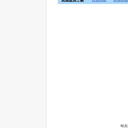
灰狼提供下载
百度网盘
灰狼网
站