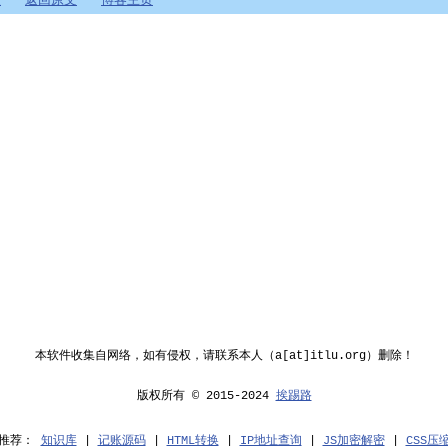
盘
返回原文
博客主页
本软件收集自网络，如有侵权，请联系本人（a[at]itlu.org）删除！
版权所有 © 2015-2024
挨踢路
点推荐：
知识库
|
记账源码
|
HTML转换
|
IP地址查询
|
JS加密解密
|
CSS压