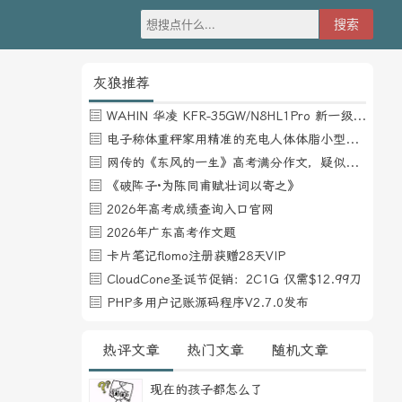
灰狼推荐
WAHIN 华凌 KFR-35GW/N8HL1Pro 新一级能效 壁挂式空调 1.5匹
电子称体重秤家用精准的充电人体体脂小型称重支持HUAWEI HiLink
网传的《东风的一生》高考满分作文，疑似自媒体或其他渠道炒作
《破阵子·为陈同甫赋壮词以寄之》
2026年高考成绩查询入口官网
2026年广东高考作文题
卡片笔记flomo注册获赠28天VIP
CloudCone圣诞节促销：2C1G 仅需$12.99刀
PHP多用户记账源码程序V2.7.0发布
热评文章
热门文章
随机文章
现在的孩子都怎么了