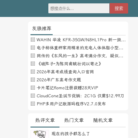
灰狼推荐
WAHIN 华凌 KFR-35GW/N8HL1Pro 新一级能效 壁挂式空调 1.5匹
电子称体重秤家用精准的充电人体体脂小型称重支持HUAWEI HiLink
网传的《东风的一生》高考满分作文，疑似自媒体或其他渠道炒作
《破阵子·为陈同甫赋壮词以寄之》
2026年高考成绩查询入口官网
2026年广东高考作文题
卡片笔记flomo注册获赠28天VIP
CloudCone圣诞节促销：2C1G 仅需$12.99刀
PHP多用户记账源码程序V2.7.0发布
热评文章
热门文章
随机文章
现在的孩子都怎么了