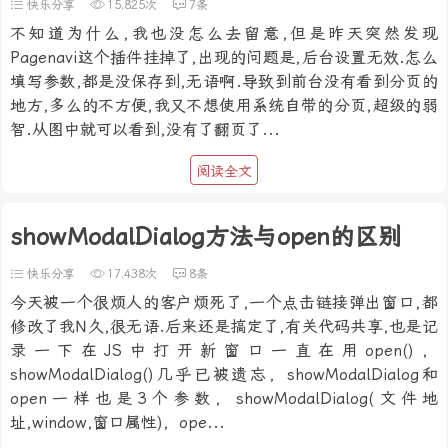
快乐分享
15,825次
7条
不知道为什么,我也没怎么去留意,但是昨天突然发现
Pagenavi这个插件挂掉了,出现的问题是,后台设置无效.怎么
填写参数,都是没保存到,无语啊.导致到前台没有看到分页的
地方,多么的不方便,我又不想使用系统自带的分页,超级的弱
智.从图中就可以看到,没有了翻页了...
阅读全文
showModalDialog方法与open的区别
快乐分享
17,438次
8条
今天被一个很烦人的客户烦死了,一个点击链接弹出窗口,都
修改了我N久,很无语.后来还是搞定了,有关代码共享,也是记
录一下在JS中打开新窗口一直在用open()，
showModalDialog()几乎已被遗忘，showModalDialog和
open一样也是3个参数，showModalDialog(文件地
址,window,窗口属性)，ope...