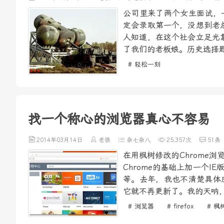
公司里来了两个女生面试，
定会录取第一个，没想到老
人知道，在这个社会立足光
了我们的老板娘。历史选择题
# 轻松一刻
找一个称心的浏览器真心不容易
2014年03月14日
老狼
杂七杂八
25,357次
51条
在用枫树修改的Chrome
Chrome的基础上加一个
等。去年，我也不清楚具体
它就不再更新了。我的天呐，
# 浏览器
# firefox
# 枫