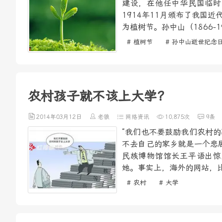
建设，在他任中华民国临时
1914年11月颁布了我国近
为植树节。孙中山（1866-
# 植树节
# 孙中山逝世纪念
农村孩子就不该上大学？
2014年03月12日
老狼
网络资讯
10,875次
9条
“我们也不要鼓励我们农村
不去自己的家乡就是一个悲
民族博物馆馆长王平语出惊
她。事实上，海外的网站，比如“
# 农村
# 大学