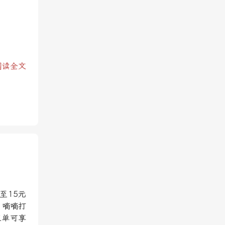
阅读全文
至15元
，嘀嘀打
三单可享