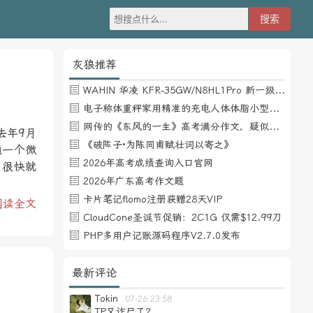
灰狼推荐
WAHIN 华凌 KFR-35GW/N8HL1Pro 新一级能效 壁挂式空调 1.5匹
电子称体重秤家用精准的充电人体体脂小型称重支持HUAWEI HiLink
网传的《东风的一生》高考满分作文，疑似自媒体或其他渠道炒作
于去年9月
《破阵子·为陈同甫赋壮词以寄之》
通一个微
2026年高考成绩查询入口官网
，很快就
2026年广东高考作文题
卡片笔记flomo注册获赠28天VIP
阅读全文
CloudCone圣诞节促销：2C1G 仅需$12.99刀
PHP多用户记账源码程序V2.7.0发布
最新评论
Tokin
07-26 23:58
TP又诈尸了？