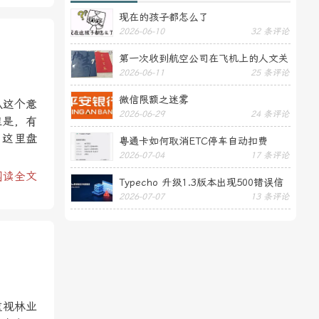
现在的孩子都怎么了
2026-06-10
32 条评论
第一次收到航空公司在飞机上的人文关
2026-06-11
25 条评论
怀——送生日贺卡
微信限额之迷雾
从这个意
2026-06-29
24 条评论
但是，有
。这里盘
粤通卡如何取消ETC停车自动扣费
2026-07-04
17 条评论
阅读全文
Typecho 升级1.3版本出现500错误信
2026-07-07
13 条评论
息
重视林业