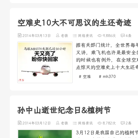
空难史10大不可思议的生还奇迹
2014年03月13日
老狼
网络资讯
9,886次
4条
据有关部门统计，全世界每年
义讲，乘飞机也许是最安全
的时候也有例外，在全球空
点惊天的空难史上十大生还奇
# 空难
# mh370
孙中山逝世纪念日&植树节
2014年03月12日
老狼
网络资讯
8,782次
2条
3月12日是我国自己的植