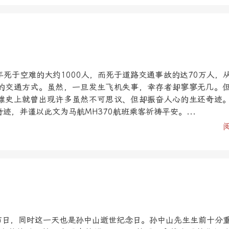
死于空难的大约1000人，而死于道路交通事故的达70万人，
的交通方式。虽然，一旦发生飞机失事，幸存者却寥寥无几。
难史上就曾出现许多虽然不可思议、但却振奋人心的生还奇迹
迹，并谨以此文为马航MH370航班乘客祈祷平安。...
树节日，同时这一天也是孙中山逝世纪念日。孙中山先生生前十分