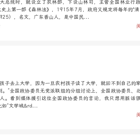
大总统时，就设立了农林部，下设山林司，主管全国林业行
代史上第一部《森林法》，1915年7月，政府又规定将每年的"清
1925），名文，广东香山人，是中国民...
日
的孩子去上大学，因为一旦农村孩子读了大学，就回不到自己的
剧。”全国政协委员无党派联组的分组讨论上，全国政协委员、
人。看到媒体援引这位全国政协委员的言论，我只想用脏话
文学城&rd...