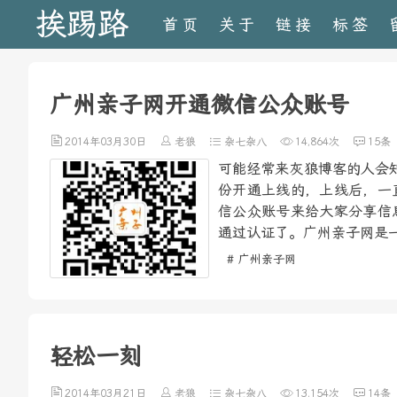
挨踢路
首页
关于
链接
标签
广州亲子网开通微信公众账号
2014年03月30日
老狼
杂七杂八
14,864次
15条
可能经常来灰狼博客的人会知道，广
份开通上线的，上线后，一
信公众账号来给大家分享信
通过认证了。广州亲子网是一
# 广州亲子网
轻松一刻
2014年03月21日
老狼
杂七杂八
13,154次
14条