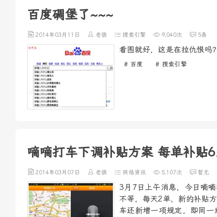
百度碉堡了~~~
2014年03月11日
老狼
搜索引擎
9,040次
5条
看图就好，这是在拉仇恨吗？
# 百度
# 搜索引擎
嘀嘀打车下调补贴方案 每单补贴6
2014年03月07日
老狼
网络资讯
5,107次
暂无
3月7日上午消息，今日嘀
不等，每天2单，新的补贴
车还新增一项规定，即同一