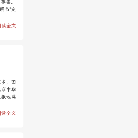
政事务。
明节"定
阅读全文
家乡，回
北京中华
狠狠地骂
阅读全文