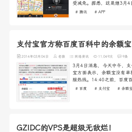
受减免。据悉，这是继3月4
# 腾讯
# APP
支付宝官方称百度百科中的余额宝
2014年03月04日
老狼
网络资讯
11,049次
9条
3月4日消息，今天中午，
宝方面表示，余额宝没有单
服热线。14:40之前，百
# 百度
# 支付宝
# 余额
GZIDC的VPS是超级无敌烂！