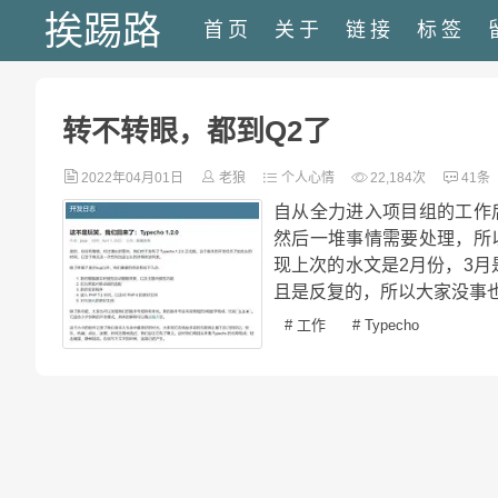
挨踢路
首页
关于
链接
标签
转不转眼，都到Q2了
2022年04月01日
老狼
个人心情
22,184次
41条
自从全力进入项目组的工作
然后一堆事情需要处理，所
现上次的水文是2月份，3
且是反复的，所以大家没事也
# 工作
# Typecho