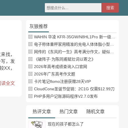
灰狼推荐
WAHIN 华凌 KFR-35GW/N8HL1Pro 新一级能效 壁挂式空调 1.5匹
电子称体重秤家用精准的充电人体体脂小型称重支持HUAWEI HiLink
网传的《东风的一生》高考满分作文，疑似自媒体或其他渠道炒作
过来找，
《破阵子·为陈同甫赋壮词以寄之》
一写，发
2026年高考成绩查询入口官网
较XX，
2026年广东高考作文题
卡片笔记flomo注册获赠28天VIP
阅读全文
CloudCone圣诞节促销：2C1G 仅需$12.99刀
PHP多用户记账源码程序V2.7.0发布
热评文章
热门文章
随机文章
现在的孩子都怎么了