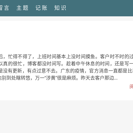
留言
主题
记账
知识
后，忙得不得了，上班时间基本上没时间摸鱼。客户时不时的
以真的很忙，博客都没时间写。趁着中午休息的时间，还是写
月是没有更新，有点过意不去。广东的疫情，官方消息一直都是比
别到处瞎转悠，万一“涉黄”很是麻烦。昨天去客户那边...