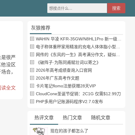
灰狼推荐
WAHIN 华凌 KFR-35GW/N8HL1Pro 新一级能效 壁挂式空调 1.5匹
电子称体重秤家用精准的充电人体体脂小型称重支持HUAWEI HiLink
网传的《东风的一生》高考满分作文，疑似自媒体或其他渠道炒作
说是很严
《破阵子·为陈同甫赋壮词以寄之》
其他没区
2026年高考成绩查询入口官网
开场合，
2026年广东高考作文题
卡片笔记flomo注册获赠28天VIP
阅读全文
CloudCone圣诞节促销：2C1G 仅需$12.99刀
PHP多用户记账源码程序V2.7.0发布
热评文章
热门文章
随机文章
现在的孩子都怎么了