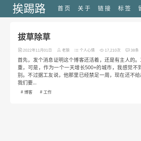
挨踢路
首页
关于
链接
标签
拔草除草
2022年11月01日
老狼
个人心情
17,210次
38条
首先，发个消息证明这个博客还活着，还是有主人的。
重，可是，作为一个一天增长500+的城市，我感觉
别。不过据工友说，他那里已经禁足一周，现在还不给
我们要...
# 博客
# 工作