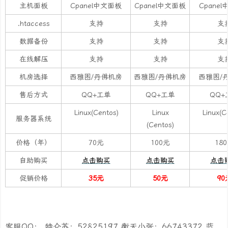
主机面板
Cpanel中文面板
Cpanel中文面板
Cpane
.htaccess
支持
支持
支
数据备份
支持
支持
支
在线解压
支持
支持
支
机房选择
西雅图/丹佛机房
西雅图/丹佛机房
西雅图/
售后方式
QQ+工单
QQ+工单
QQ+
Linux(Centos)
Linux
Linux(C
服务器系统
(Centos)
价格（年）
70元
100元
18
自助购买
点击购买
点击购买
点击
促销价格
35元
50元
90
客服QQ： 特仑苏：52825197 衡天小张：66743372 蓝