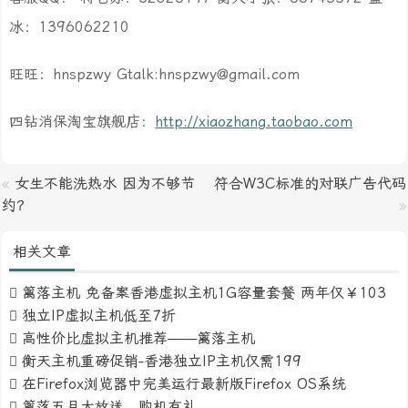
冰：1396062210
旺旺：hnspzwy Gtalk:hnspzwy@gmail.com
四钻消保淘宝旗舰店：
http://xiaozhang.taobao.com
«
女生不能洗热水 因为不够节
符合W3C标准的对联广告代码
约？
»
相关文章
篱落主机 免备案香港虚拟主机1G容量套餐 两年仅￥103
独立IP虚拟主机低至7折
高性价比虚拟主机推荐——篱落主机
衡天主机重磅促销-香港独立IP主机仅需199
在Firefox浏览器中完美运行最新版Firefox OS系统
篱落五月大放送，购机有礼