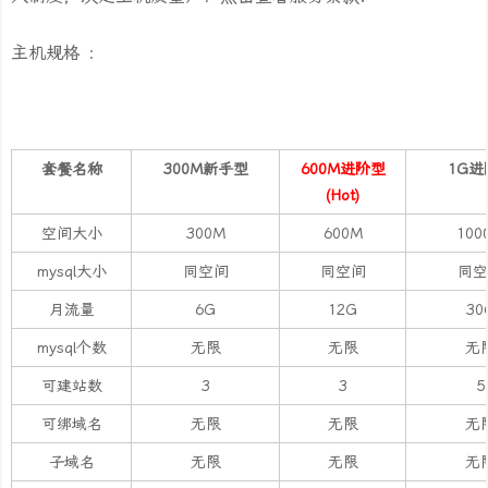
主机规格 ：
套餐名称
300M新手型
600M
进阶型
1G进
(Hot)
空间大小
300M
600M
100
mysql大小
同空间
同空间
同
月流量
6G
12G
30
mysql个数
无限
无限
无
可建站数
3
3
5
可绑域名
无限
无限
无
子域名
无限
无限
无