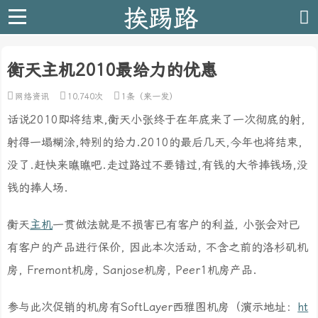
挨踢路
衡天主机2010最给力的优惠
网络资讯
10,740次
1条（来一发）
话说2010即将结束,衡天小张终于在年底来了一次彻底的射,
射得一塌糊涂,特别的给力.2010的最后几天,今年也将结束,
没了.赶快来瞧瞧吧.走过路过不要错过,有钱的大爷捧钱场,没
钱的捧人场.
衡天
主机
一贯做法就是不损害已有客户的利益, 小张会对已
有客户的产品进行保价, 因此本次活动, 不含之前的洛杉矶机
房, Fremont机房, Sanjose机房, Peer1机房产品.
参与此次促销的机房有SoftLayer西雅图机房（演示地址：
ht