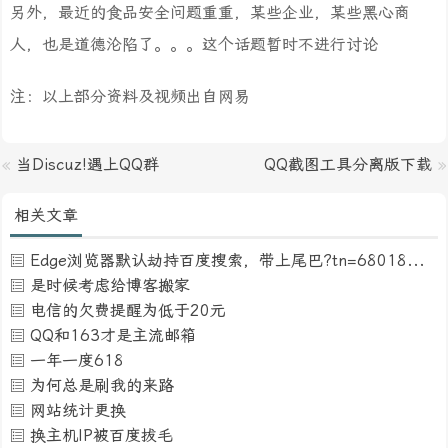
另外，最近的食品安全问题重重，某些企业，某些黑心商
人，也是道德沦陷了。。。这个话题暂时不进行讨论
注：以上部分资料及视频出自网易
«
当Discuz!遇上QQ群
QQ截图工具分离版下载
»
相关文章
Edge浏览器默认劫持百度搜索，带上尾巴?tn=68018901_16_pg
是时候考虑给博客搬家
电信的欠费提醒为低于20元
QQ和163才是主流邮箱
一年一度618
为何总是刷我的来路
网站统计更换
换主机IP被百度拔毛