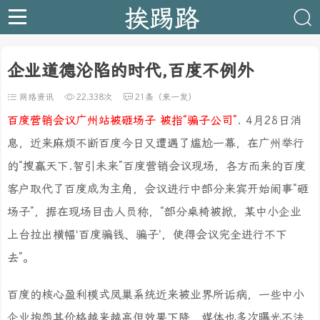
挨踢路
企业道德沦陷的时代,百度不例外
网络资讯
22,338次
21条（来一发）
百度营销会议广州站被砸场子 被指“骗子公司”
. 4月28日消
息，近来麻烦不断百度今日又遭遇了尴尬一幕，在广州举行
的“搜赢天下.智引未来”百度营销会议现场，各方而来的百度
客户取代了百度成为主角，会议进行中部分来宾开始闹事“砸
场子”，据在现场目击人员称，“部分桌椅被掀，某中小企业
上台拉出横幅‘百度骗钱、骗子’，使得会议完全进行不下
去”。
百度的核心盈利模式凤巢系统近来被业界所诟病，一些中小
企业抱怨其价格越来越高但效果下降，媒体也多次曝光不法