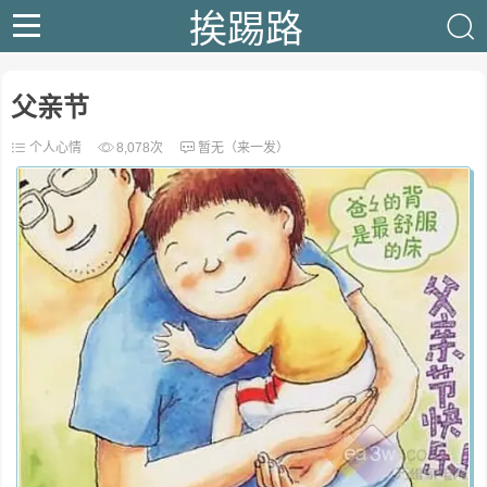
挨踢路
父亲节
个人心情
8,078次
暂无（来一发）