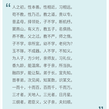
人之初，性本善。性相近，习相远。
苟不教，性乃迁。教之道，贵以专。
昔孟母，择邻处，子不学，断机杼。
窦燕山，有义方，教五子，名俱扬。
养不教，父之过。教不严，师之惰。
子不学，非所宜。幼不学，老何为？
玉不琢，不成器。人不学，不知义。
为人子，方少时，亲师友，习礼仪。
香九龄，能温席。孝于亲，所当执。
融四岁，能让梨。弟于长，宜先知。
首孝弟，次见闻，知某数，识某文。
一而十，十而百，百而千，千而万。
三才者，天地人。三光者，日月星。
三纲者，君臣义，父子亲，夫妇顺。