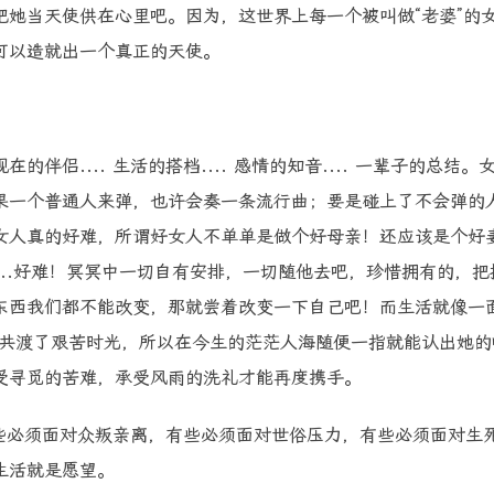
她当天使供在心里吧。因为，这世界上每一个被叫做“老婆”的
可以造就出一个真正的天使。
在的伴侣.... 生活的搭档.... 感情的知音.... 一辈子的总结。
果一个普通人来弹，也许会奏一条流行曲；要是碰上了不会弹的
女人真的好难，所谓好女人不单单是做个好母亲！还应该是个好
...好难！冥冥中一切自有安排，一切随他去吧，珍惜拥有的，把
东西我们都不能改变，那就尝着改变一下自己吧！而生活就像一
，共渡了艰苦时光，所以在今生的茫茫人海随便一指就能认出她的
受寻觅的苦难，承受风雨的洗礼才能再度携手。
必须面对众叛亲离，有些必须面对世俗压力，有些必须面对生
生活就是愿望。