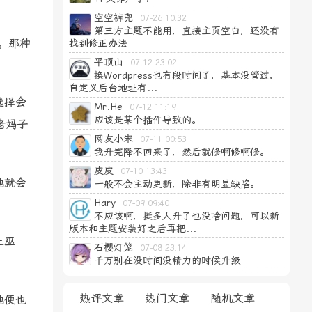
空空裤兜
07-26 10:32
第三方主题不能用，直接主页空白，还没有
。那种
找到修正办法
平顶山
07-12 23:02
换Wordpress也有段时间了，基本没管过，
自定义后台地址有...
选择会
Mr.He
07-12 11:19
应该是某个插件导致的。
老妈子
网友小宋
07-11 00:53
我升完降不回来了，然后就修啊修啊修。
皮皮
07-10 13:43
她就会
一般不会主动更新，除非有明显缺陷。
Hary
07-09 09:40
不应该啊，挺多人升了也没啥问题，可以新
版本和主题安装好之后再把...
上巫
石樱灯笼
07-08 23:14
千万别在没时间没精力的时候升级
热评文章
热门文章
随机文章
她便也