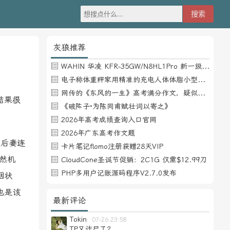
灰狼推荐
WAHIN 华凌 KFR-35GW/N8HL1Pro 新一级能效 壁挂式空调 1.5匹
电子称体重秤家用精准的充电人体体脂小型称重支持HUAWEI HiLink
网传的《东风的一生》高考满分作文，疑似自媒体或其他渠道炒作
结果很
《破阵子·为陈同甫赋壮词以寄之》
2026年高考成绩查询入口官网
2026年广东高考作文题
后妻连
卡片笔记flomo注册获赠28天VIP
然机
CloudCone圣诞节促销：2C1G 仅需$12.99刀
PHP多用户记账源码程序V2.7.0发布
姻状
也是该
最新评论
Tokin
07-26 23:58
TP又诈尸了？