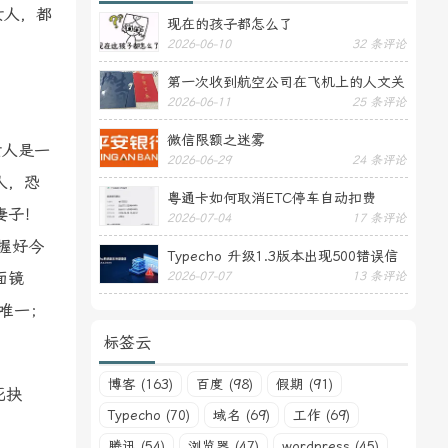
女人，都
现在的孩子都怎么了
2026-06-10
32 条评论
第一次收到航空公司在飞机上的人文关
2026-06-11
25 条评论
怀——送生日贺卡
微信限额之迷雾
女人是一
2026-06-29
24 条评论
人，恐
粤通卡如何取消ETC停车自动扣费
妻子！
2026-07-04
17 条评论
握好今
Typecho 升级1.3版本出现500错误信
面镜
2026-07-07
13 条评论
息
唯一；
标签云
博客 (163)
百度 (98)
假期 (91)
死抉
Typecho (70)
域名 (69)
工作 (69)
腾讯 (54)
浏览器 (47)
wordpress (45)