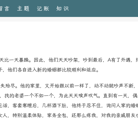
留言
主题
记账
知识
天比一天暴躁。因此，他们天天吵架，吵到最后，A有了外遇，
子，他们各自进入新的婚姻都比较顺利和适应。
失殆尽。他的家里，又开始跟以前一样了，动不动就吵声不断，
好，找的老婆一个不如一个，为此天天唉声叹气。直到有一天，偶
无话，客套寒暄后，几杯酒下肚，他终于忍不住，询问人家的婚
女人，特别温柔体贴，家务全包，还那么疼我，对我的亲戚朋友
。