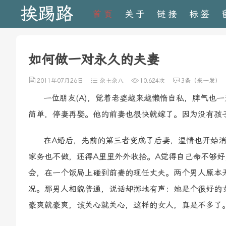
挨踢路
首页
关于
链接
标签
如何做一对永久的夫妻
2011年07月26日
杂七杂八
10,624次
3条（来一发）
一位朋友(A)，觉着老婆越来越懒惰自私，脾气也一
简单，停妻再娶。他的前妻也很快就嫁了。因为没有孩
在A婚后，先前的第三者变成了后妻，温情也开始消
家务也不做，还得A里里外外收拾。A觉得自己命不够
会，在一个饭局上碰到前妻的现任丈夫。两个男人原本
况。那男人相貌普通，说话却掷地有声：她是个很好的
豪爽就豪爽，该关心就关心，这样的女人，真是不多了