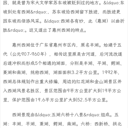
因，就是曾为宋大文学家苏东坡被贬到过的地方。&ldquo;东
坡到处有西湖&rdquo;，苏东坡给西湖留下胜迹，而胜迹更
因东坡而倍添风采。&ldquo;西湖各有妙，此（惠湖）以曲折
胜&rdquo;。这又道出了惠州西湖的特点。
惠州西湖位于广东省惠州市区内，原名丰湖。始建于五
代（公元907-960年），相传这里原是古河道，后河流改道
后遂冲积而形成5个相通的湖面，分别是丰湖、平湖、鳄湖、
菱湖和南湖，统称西湖，湖面面积3.2平方公里。1992年，
西湖总体规划作出重大修编，周边的红花湖和金山湖景区并
入西湖风景名胜区，景区范围由9平方公里扩大到19平方公
里，保护范围由19.6平方公里扩大到52.5平方公里。
西湖景观由&ldquo;五湖六桥十八景&rdquo;组成。五
湖：丰湖，平湖，菱湖，鳄湖，南湖。六桥：西新桥、拱北