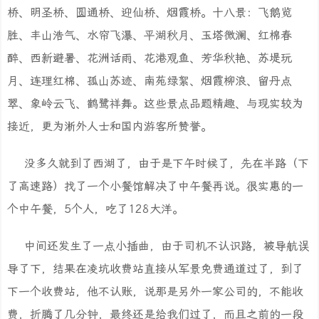
桥、明圣桥、圆通桥、迎仙桥、烟霞桥。十八景：飞鹅览
胜、丰山浩气、水帘飞瀑、平湖秋月、玉塔微澜、红棉春
醉、西新避暑、花洲话雨、花港观鱼、芳华秋艳、苏堤玩
月、连理红棉、孤山苏迹、南苑绿絮、烟霞柳浪、留丹点
翠、象岭云飞、鹤鹭祥舞。这些景点品题精趣、与现实较为
接近，更为淅外人士和国内游客所赞誉。
没多久就到了西湖了，由于是下午时候了，先在半路（下
了高速路）找了一个小餐馆解决了中午餐再说。很实惠的一
个中午餐，5个人，吃了128大洋。
中间还发生了一点小插曲，由于司机不认识路，被导航误
导了下，结果在凌坑收费站直接从军景免费通道过了，到了
下一个收费站，他不认账，说那是另外一家公司的，不能收
费，折腾了几分钟，最终还是给我们过了，而且之前的一段