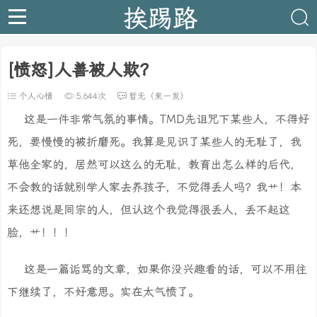
挨踢路
[愤怒]人善被人欺？
个人心情
5,644次
暂无（来一发）
这是一件非常气氛的事情。TMD先诅咒下某些人，不得好
死，要慢慢的被折磨死。我算是见识了某些人的无耻了，我
草他全家的，居然可以这么的无耻，教育出怎么样的后代，
不会教的话就别学人家去养孩子，不觉得丢人吗？我艹！本
来还想说是同宗的人，但认这个我觉得很丢人，丢不起这
脸，艹！！！
这是一篇诟骂的文章，如果你没兴趣看的话，可以不用往
下继续了，不好意思。实在太气愤了。