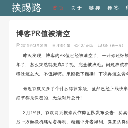
挨踢路
首页
关于
链接
标签
博客PR值被清空
2013年03月01日
搜索引擎
12,164次
8条（来一发）
昨天发现，博客的PR值已经被清空了，一开始还怀疑是
年了，怎么突然就变成0了呢，完全被拔毛。问题应该
牺牲这么大，不值得啊。果断撤下链接！下次再这么贪
最近百度又多了个什么绿萝算法，虽然已经上线快半
细节都是保密的，无法对外公开！
2月19日，百度网页搜索反作弊团队发布公告：买卖
另一方面投机建站者得利，超链中介者得利，真正认真