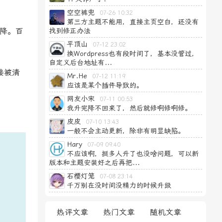
空空裤兜
07-26 10:32
第三方主题不能用，直接主页空白，还没有
降。百
找到修正办法
平顶山
07-12 23:02
换Wordpress也有段时间了，基本没管过，
自定义后台地址有...
接被清
Mr.He
07-12 11:19
应该是某个插件导致的。
网友小宋
07-11 00:53
我升完降不回来了，然后就修啊修啊修。
皮皮
07-10 13:43
一般不会主动更新，除非有明显缺陷。
Hary
07-09 09:40
不应该啊，挺多人升了也没啥问题，可以新
版本和主题安装好之后再把...
石樱灯笼
07-08 23:14
千万别在没时间没精力的时候升级
，
热评文章
热门文章
随机文章