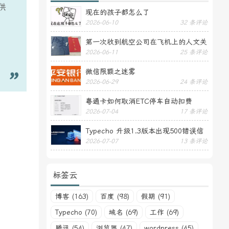
供
现在的孩子都怎么了
2026-06-10
32 条评论
第一次收到航空公司在飞机上的人文关
2026-06-11
25 条评论
怀——送生日贺卡
微信限额之迷雾
2026-06-29
24 条评论
粤通卡如何取消ETC停车自动扣费
2026-07-04
17 条评论
Typecho 升级1.3版本出现500错误信
2026-07-07
13 条评论
息
标签云
博客 (163)
百度 (98)
假期 (91)
Typecho (70)
域名 (69)
工作 (69)
腾讯 (54)
浏览器 (47)
wordpress (45)