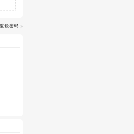
户重设密码
»