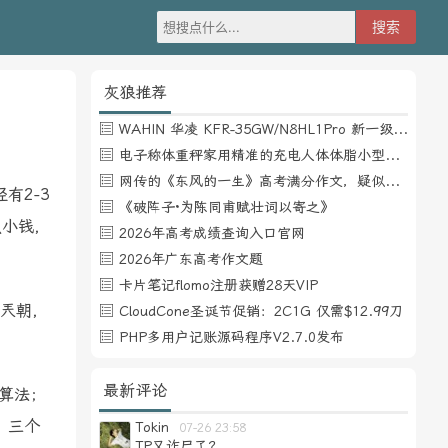
灰狼推荐
WAHIN 华凌 KFR-35GW/N8HL1Pro 新一级能效 壁挂式空调 1.5匹
电子称体重秤家用精准的充电人体体脂小型称重支持HUAWEI HiLink
网传的《东风的一生》高考满分作文，疑似自媒体或其他渠道炒作
有2-3
《破阵子·为陈同甫赋壮词以寄之》
点小钱，
2026年高考成绩查询入口官网
2026年广东高考作文题
卡片笔记flomo注册获赠28天VIP
兲朝，
CloudCone圣诞节促销：2C1G 仅需$12.99刀
PHP多用户记账源码程序V2.7.0发布
最新评论
算法；
。三个
Tokin
07-26 23:58
TP又诈尸了？