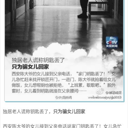
独居老人谎称钥匙丢了，
只为骗女儿回家
西安陈大爷的女儿接到父亲电话说家门钥匙丢了！女儿急忙