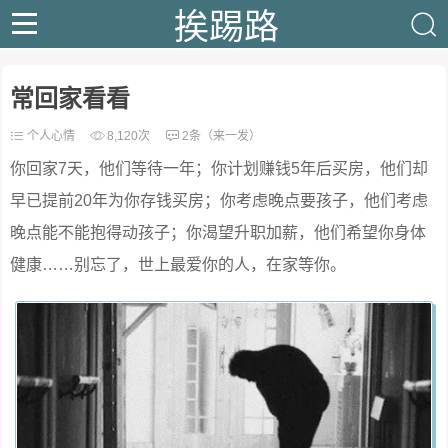
挨踢路
常回家看看
个人心情
8,120次
2条（来一发）
你回家7天，他们等待一年；你计划赚钱5年后买房，他们却
早已提前20年为你存钱买房；你考虑晚点要孩子，他们考虑
晚点能不能抱得动孩子；你渴望升职加薪，他们希望你身体
健康……别忘了，世上最爱你的人，在家等你。