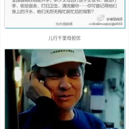
儿行千里母担忧