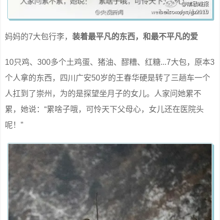
妈妈的7大包行李，
装着最平凡的东西，和最不平凡的爱
10只鸡、300多个土鸡蛋、猪油、醪糟、红糖...7大包，原本3
个人拿的东西，四川广安50岁的王春华硬是转了三趟车一个
人扛到了崇州，为的是探望坐月子的女儿。人家问她累不
累，她说：“累啥子哦，可怜天下父母心，女儿还在医院头
呢！”