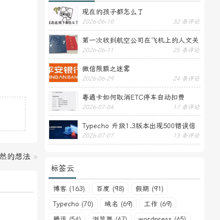
现在的孩子都怎么了
2026-06-10
32 条评论
第一次收到航空公司在飞机上的人文关
2026-06-11
25 条评论
怀——送生日贺卡
微信限额之迷雾
2026-06-29
24 条评论
粤通卡如何取消ETC停车自动扣费
2026-07-04
17 条评论
Typecho 升级1.3版本出现500错误信
2026-07-07
13 条评论
息
然的想法
»
标签云
博客 (163)
百度 (98)
假期 (91)
Typecho (70)
域名 (69)
工作 (69)
腾讯 (54)
浏览器 (47)
wordpress (45)