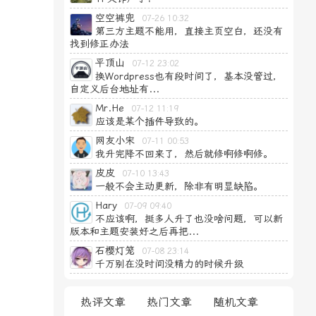
空空裤兜
07-26 10:32
第三方主题不能用，直接主页空白，还没有
找到修正办法
平顶山
07-12 23:02
换Wordpress也有段时间了，基本没管过，
自定义后台地址有...
Mr.He
07-12 11:19
应该是某个插件导致的。
网友小宋
07-11 00:53
我升完降不回来了，然后就修啊修啊修。
皮皮
07-10 13:43
一般不会主动更新，除非有明显缺陷。
Hary
07-09 09:40
不应该啊，挺多人升了也没啥问题，可以新
版本和主题安装好之后再把...
石樱灯笼
07-08 23:14
千万别在没时间没精力的时候升级
热评文章
热门文章
随机文章