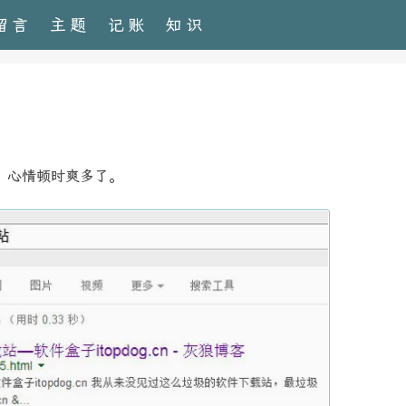
留言
主题
记账
知识
，心情顿时爽多了。