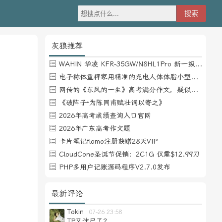
灰狼推荐
WAHIN 华凌 KFR-35GW/N8HL1Pro 新一级能效 壁挂式空调 1.5匹
电子称体重秤家用精准的充电人体体脂小型称重支持HUAWEI HiLink
网传的《东风的一生》高考满分作文，疑似自媒体或其他渠道炒作
《破阵子·为陈同甫赋壮词以寄之》
2026年高考成绩查询入口官网
2026年广东高考作文题
卡片笔记flomo注册获赠28天VIP
CloudCone圣诞节促销：2C1G 仅需$12.99刀
PHP多用户记账源码程序V2.7.0发布
最新评论
Tokin
07-26 23:58
TP又诈尸了？