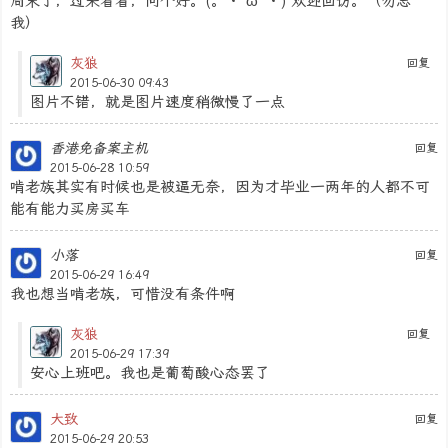
周末了，过来看看，问个好。(。・`ω´・) 欢迎回访。（勿忘
我）
灰狼
回复
2015-06-30 09:43
图片不错，就是图片速度稍微慢了一点
香港免备案主机
回复
2015-06-28 10:59
啃老族其实有时候也是被逼无奈，因为才毕业一两年的人都不可
能有能力买房买车
小落
回复
2015-06-29 16:49
我也想当啃老族，可惜没有条件啊
灰狼
回复
2015-06-29 17:39
安心上班吧。我也是葡萄酸心态罢了
大致
回复
2015-06-29 20:53