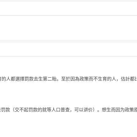
育的人都選擇罰款去生第二貽。至於因為政策而不生育的人，估計都
是罚款（交不起罚款的就等人口普查，可以讲价）。想生而因为政策