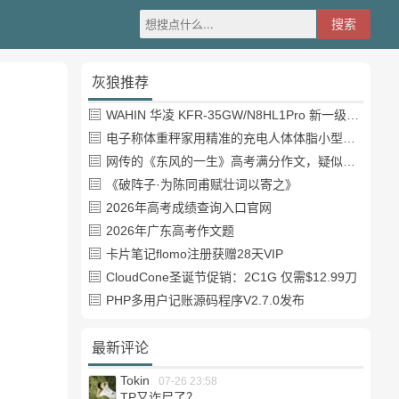
灰狼推荐
WAHIN 华凌 KFR-35GW/N8HL1Pro 新一级能效 壁挂式空调 1.5匹
电子称体重秤家用精准的充电人体体脂小型称重支持HUAWEI HiLink
网传的《东风的一生》高考满分作文，疑似自媒体或其他渠道炒作
《破阵子·为陈同甫赋壮词以寄之》
2026年高考成绩查询入口官网
2026年广东高考作文题
卡片笔记flomo注册获赠28天VIP
CloudCone圣诞节促销：2C1G 仅需$12.99刀
PHP多用户记账源码程序V2.7.0发布
最新评论
Tokin
07-26 23:58
TP又诈尸了？