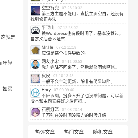
空空裤兜
07-26 10:32
第三方主题不能用，直接主页空白，还没有
找到修正办法
平顶山
07-12 23:02
换Wordpress也有段时间了，基本没管过，
。这就是
自定义后台地址有...
Mr.He
07-12 11:19
应该是某个插件导致的。
网友小宋
07-11 00:53
而年轻
我升完降不回来了，然后就修啊修啊修。
皮皮
07-10 13:43
一般不会主动更新，除非有明显缺陷。
。如买
Hary
07-09 09:40
不应该啊，挺多人升了也没啥问题，可以新
版本和主题安装好之后再把...
石樱灯笼
07-08 23:14
千万别在没时间没精力的时候升级
热评文章
热门文章
随机文章