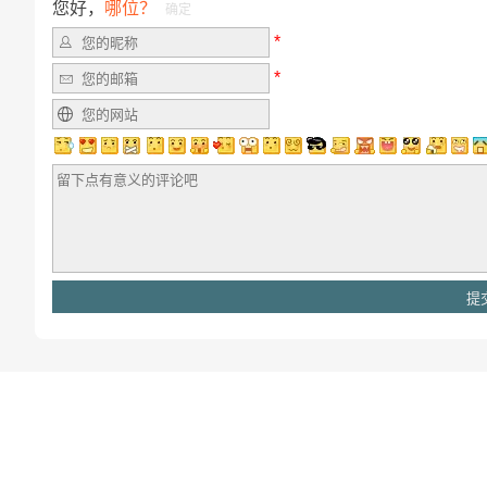
您好，
哪位？
确定