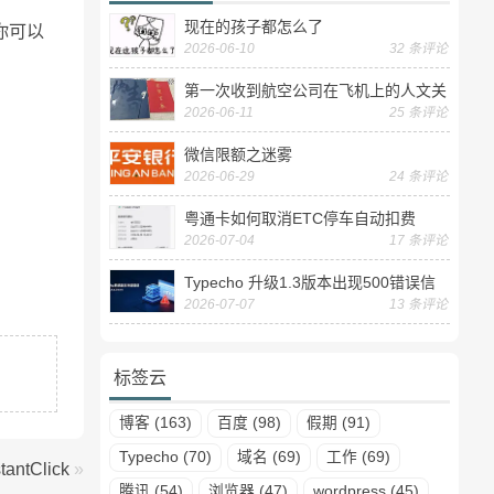
现在的孩子都怎么了
你可以
2026-06-10
32 条评论
第一次收到航空公司在飞机上的人文关
2026-06-11
25 条评论
怀——送生日贺卡
微信限额之迷雾
2026-06-29
24 条评论
粤通卡如何取消ETC停车自动扣费
2026-07-04
17 条评论
Typecho 升级1.3版本出现500错误信
2026-07-07
13 条评论
息
标签云
博客 (163)
百度 (98)
假期 (91)
Typecho (70)
域名 (69)
工作 (69)
tClick
»
腾讯 (54)
浏览器 (47)
wordpress (45)