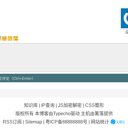
知识库
|
IP查询
|
JS加密解密
|
CSS整形
版权所有 本博客由Typecho驱动 主机由
篱落
提供
RSS订阅
|
Sitemap
|
粤ICP备88888888号
|
网站统计