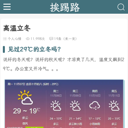
挨踢路
高温立冬
个人心情
11,998次
19条（来一发）
见过29℃的立冬吗？
说好的冬天呢？说好的秋天呢？才凉爽了几天，温度又飙到2
9℃。办公室又开冷气。。。