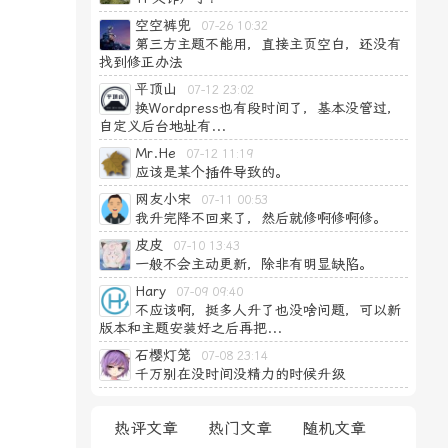
空空裤兜
07-26 10:32
第三方主题不能用，直接主页空白，还没有
找到修正办法
平顶山
07-12 23:02
换Wordpress也有段时间了，基本没管过，
自定义后台地址有...
Mr.He
07-12 11:19
应该是某个插件导致的。
网友小宋
07-11 00:53
我升完降不回来了，然后就修啊修啊修。
皮皮
07-10 13:43
一般不会主动更新，除非有明显缺陷。
Hary
07-09 09:40
不应该啊，挺多人升了也没啥问题，可以新
版本和主题安装好之后再把...
石樱灯笼
07-08 23:14
千万别在没时间没精力的时候升级
热评文章
热门文章
随机文章