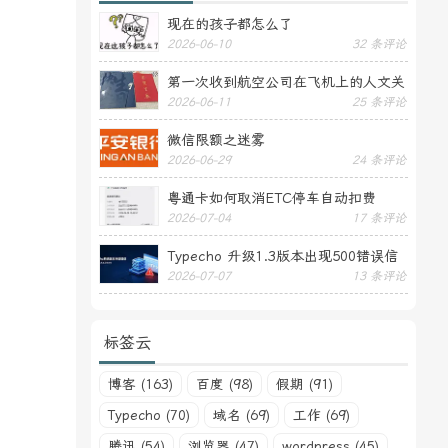
现在的孩子都怎么了
2026-06-10
32 条评论
第一次收到航空公司在飞机上的人文关
2026-06-11
25 条评论
怀——送生日贺卡
微信限额之迷雾
2026-06-29
24 条评论
粤通卡如何取消ETC停车自动扣费
2026-07-04
17 条评论
Typecho 升级1.3版本出现500错误信
2026-07-07
13 条评论
息
标签云
博客 (163)
百度 (98)
假期 (91)
Typecho (70)
域名 (69)
工作 (69)
腾讯 (54)
浏览器 (47)
wordpress (45)