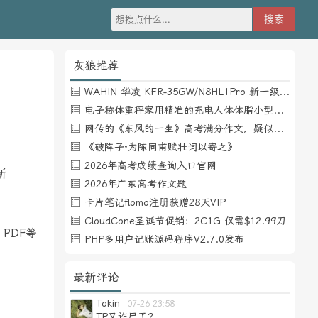
灰狼推荐
WAHIN 华凌 KFR-35GW/N8HL1Pro 新一级能效 壁挂式空调 1.5匹
电子称体重秤家用精准的充电人体体脂小型称重支持HUAWEI HiLink
网传的《东风的一生》高考满分作文，疑似自媒体或其他渠道炒作
《破阵子·为陈同甫赋壮词以寄之》
2026年高考成绩查询入口官网
新
2026年广东高考作文题
卡片笔记flomo注册获赠28天VIP
CloudCone圣诞节促销：2C1G 仅需$12.99刀
PDF等
PHP多用户记账源码程序V2.7.0发布
最新评论
Tokin
07-26 23:58
TP又诈尸了？