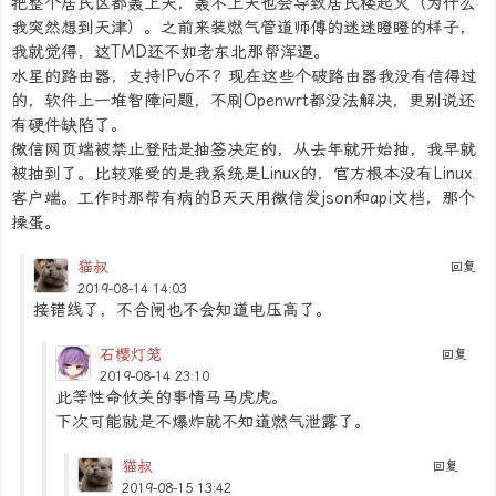
把整个居民区都轰上天，轰不上天也会导致居民楼起火（为什么
我突然想到天津）。之前来装燃气管道师傅的迷迷瞪瞪的样子，
我就觉得，这TMD还不如老东北那帮浑逼。
水星的路由器，支持IPv6不？现在这些个破路由器我没有信得过
的，软件上一堆智障问题，不刷Openwrt都没法解决，更别说还
有硬件缺陷了。
微信网页端被禁止登陆是抽签决定的，从去年就开始抽，我早就
被抽到了。比较难受的是我系统是Linux的，官方根本没有Linux
客户端。工作时那帮有病的B天天用微信发json和api文档，那个
操蛋。
猫叔
回复
2019-08-14 14:03
接错线了，不合闸也不会知道电压高了。
石樱灯笼
回复
2019-08-14 23:10
此等性命攸关的事情马马虎虎。
下次可能就是不爆炸就不知道燃气泄露了。
猫叔
回复
2019-08-15 13:42