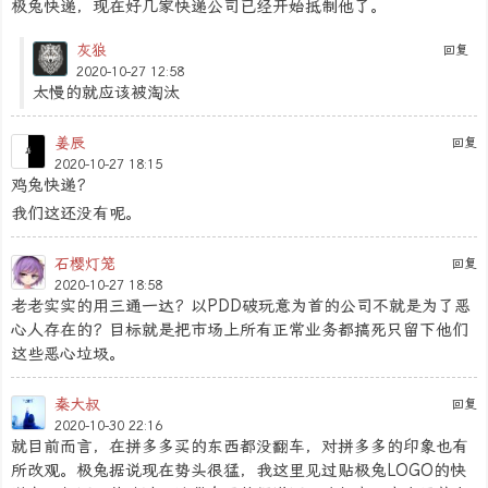
极兔快递，现在好几家快递公司已经开始抵制他了。
灰狼
回复
2020-10-27 12:58
太慢的就应该被淘汰
姜辰
回复
2020-10-27 18:15
鸡兔快递？
我们这还没有呢。
石樱灯笼
回复
2020-10-27 18:58
老老实实的用三通一达？以PDD破玩意为首的公司不就是为了恶
心人存在的？目标就是把市场上所有正常业务都搞死只留下他们
这些恶心垃圾。
秦大叔
回复
2020-10-30 22:16
就目前而言，在拼多多买的东西都没翻车，对拼多多的印象也有
所改观。极兔据说现在势头很猛，我这里见过贴极兔LOGO的快