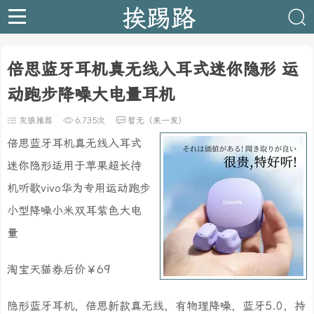
挨踢路
倍思蓝牙耳机真无线入耳式迷你隐形 运
动跑步降噪大电量耳机
灰狼推荐
6,735次
暂无（来一发）
倍思蓝牙耳机真无线入耳式
迷你隐形适用于苹果超长待
机听歌vivo华为专用运动跑步
小型降噪小米双耳紫色大电
量
淘宝天猫券后价￥69
隐形蓝牙耳机，倍思新款真无线，有物理降噪，蓝牙5.0，持