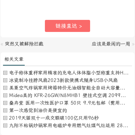
链接直达
>
«
突然又被解除拦截
应该是最闲的一周
»
相关文章
电子称体重秤家用精准的充电人体体脂小型称重支持HUAWEI HiLink
冰瓷制冷挂脖风扇2023新款便携式随身USB小风扇
美菱空气炸锅家用烤箱特价无油烟智能全自动大容量薯条机电炸锅
Midea美的 KFR-26GW/N8MHB1 壁挂式空调 2099元包邮（需用券）
叠卉堂 医用一次性医护口罩 50只 9.9元包邮（需用券）
第一次感觉到油价是便宜的
2019天猫双十一成交额破100亿只用96秒
九阳不粘锅炒锅家用电磁炉专用燃气灶煤气灶适用 28CM平底锅