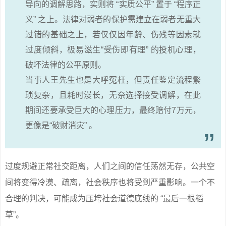
导向的调解思路，实则将 “实质公平” 置于 “程序正
义” 之上。法律对弱者的保护需建立在弱者无重大
过错的基础之上，若仅仅因年龄、伤残等因素就
过度倾斜，极易滋生“受伤即有理” 的投机心理，
破坏法律的公平原则。
当事人王先生也是大呼冤枉，但责任鉴定流程繁
琐复杂，且耗时漫长，无奈选择接受调解，在此
期间还要承受巨大的心理压力，最终赔付7万元，
更像是“破财消灾” 。
过度规避正常社交距离，人们之间的信任荡然无存，公共空
间将变得冷漠、疏离，社会秩序也将受到严重影响。一个不
合理的判决，可能成为压垮社会道德底线的 “最后一根稻
草”。