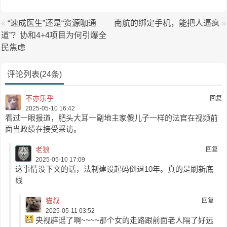
«
“速成医生”还是“资源咖通
南航的绑定手机，能把人逼疯
»
道”？协和4+4项目为何引爆全
民焦虑
评论列表(24条)
不亦乐乎
回复
2025-05-10 16:42
看过一眼报道，肥头大耳一副地主家傻儿子一样的法官在视频前
面当政绩在接受采访。
老狼
回复
2025-05-10 17:09
这事情没下文的话，法制建设起码倒退10年。真的是刷新底
线
猫叔
回复
2025-05-11 03:52
央视辟谣了啊~~~~那个女的走路跟前面老人隔了好远