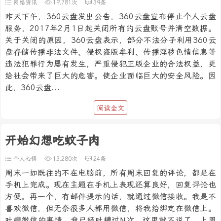
网络资讯
19,781次
39条
昨天下午，360云盘发出公告，360云盘宣布停止个人云盘
服务，2017年2月1日起关闭所有的云盘账号并清空数据。
关于关闭的原因，360云盘表示，部分不法分子利用360云
盘存储传播非法文件、侵权盗版牟利、传播淫秽色情信息等
违法犯罪行为屡有发生，严重侵犯正版企业的合法权益，更
给社会带来了巨大的危害。使企业面临巨大的安全风险。因
此，360云盘...
阅读全文
开始幻想吃蚊子肉
个人心情
13,280次
24条
周末一如既往的不在电脑前，所有周末回复的评论，都是在
手机上完成。现在主题在手机上表现还算良好，回复评论也
方便。再一个，有邮件提示的话，就通过微信接收。我是不
喜欢微信，但无奈很多人都用微信，将我给绑定在微信上。
吐槽微信的事情，我已经吐槽过N次，这里就不说了。上周