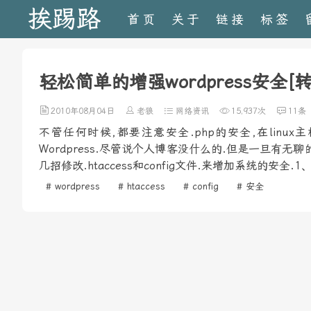
挨踢路
首页
关于
链接
标签
轻松简单的增强wordpress安全[转
2010年08月04日
老狼
网络资讯
15,937次
11条
不管任何时候,都要注意安全.php的安全,在linux主机
Wordpress.尽管说个人博客没什么的.但是一旦有
几招修改.htaccess和config文件.来增加系统的安全.1
# wordpress
# htaccess
# config
# 安全