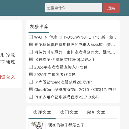
灰狼推荐
WAHIN 华凌 KFR-35GW/N8HL1Pro 新一级能效 壁挂式空调 1.5匹
电子称体重秤家用精准的充电人体体脂小型称重支持HUAWEI HiLink
网传的《东风的一生》高考满分作文，疑似自媒体或其他渠道炒作
使用的是
《破阵子·为陈同甫赋壮词以寄之》
下面通过
2026年高考成绩查询入口官网
2026年广东高考作文题
阅读全文
卡片笔记flomo注册获赠28天VIP
CloudCone圣诞节促销：2C1G 仅需$12.99刀
PHP多用户记账源码程序V2.7.0发布
热评文章
热门文章
随机文章
现在的孩子都怎么了