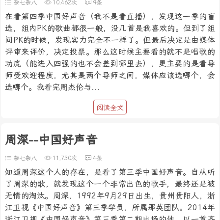
杂七杂八
10,462次
9条
在看第四季中国好声音（我不是看直播），发现这一季的盲
选，组内PK的歌曲都很一般，没几首是我喜欢的。但到了组
间PK的时候，发现实力完全不一样了。但最后决定是由媒体
评审来评价，决定投票。那么这时候主要看的就不是唱歌的
功底（能进入四强的也不会差到哪里去），更主要的是看导
师受欢迎程度，尤其是两个导师之间，媒体应该选哪个，会
选哪个。我看完周杰伦与...
阅读全文
周深--中国好声音
杂七杂八
11,730次
4条
知道周深这个人的存在，是看了第三季中国好声音。自从听
了周深的歌，就发现这个一个非常出色的歌手，最终还是被
无情的淘汰。周深，1992年9月29日出生，贵州贵阳人，浙
江卫视《中国好声音》第三季学员，所属那英团队。2014年
浙江卫视《中国好声音》第三季第二期出场的他，以一首齐