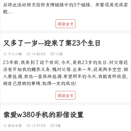
后将此活动转交给你友情链接中的3个链接，并督促其完成答
题...
阅读全文
又多了一岁--迎来了第23个生日
个人心情
14,825次
10条
23年前,我来到了这个世间,今天,是我23岁的生日.对父母还
没有开始我的赡养义务,愧对父母.出来一年,还是两手空空.做
人要低调,我也一直保持低调.希望明年的今天,我能有所收获,
做自己想做的事情,取得一定的成功!
阅读全文
索爱w380手机的彩信设置
快乐分享
12,973次
3条