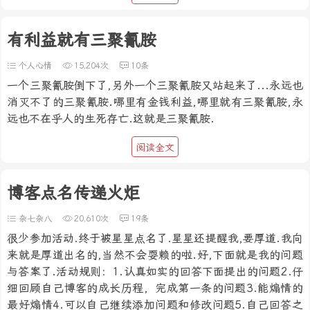
有利益就有三聚氰胺
个人心情
15,204次
10条
一个三聚氰胺倒下了,另外一个三聚氰胺又站起来了...永远也
消灭不了的三聚氰胺.哪里有金钱利益,哪里就有三聚氰胺,永
远也不在乎人的生死存亡.这就是三聚氰胺.
阅读全文
博客点名传递火炬
杂七杂八
20,610次
19条
很少参加活动.终于被星星点名了.星星还提醒我,要厚道.我向
来就是厚道出名的,当然不会耍赖的啦.好,下面就是我的问题
与答案了.活动规则：1.认真如实的回答下面提出的问题2.仔
细回顾自己博客的成长历程，完成第一条的问题3.能煽情的
最好煽情4.可以自己继续添加问题和修改问题5.自己回答之