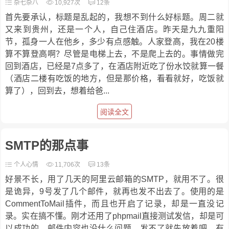
杂七杂八
10,927次
12条
首先要承认，标题是乱起的，我想不到什么好标题。周二就
又来到贵州，还是一个人，自己住酒店。昨天是九九重阳
节，孤身一人在他乡，多少有点感触。人家登高，我在20楼
算不算登高啊？尽管是电梯上去，不是爬上去的。事情做完
回到酒店，已经是7点多了，在酒店附近吃了份水饺就算一餐
（酒店二楼有吃饭的地方，但是那价格，看看就好，吃饭就
算了），回到去，想着给爸...
阅读全文
SMTP的那点事
个人心情
11,706次
13条
好景不长，用了几天的阿里云邮箱的SMTP，就用不了。很
是诡异，9号发了几个邮件，就再也发不出去了。使用的是
CommentToMail插件，而且也开启了记录，却是一直没记
录。实在搞不懂。刚才还用了phpmail直接测试发信，却是可
以成功的，邮件内容也没什么问题。发不了就先放着吧，有