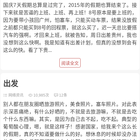
国庆7天假期总算是过完了，2015年的假期也算结束了。接
下来就是苦逼的上班、上班、再上班！8号原本是要上班的，
因为要带小孩回广州，怕塞车，只能买动车票，结果没放假
之前都只能买到8号的回程票，就这么买了，迟一天总比要搭
汽车的强啊。才回来上班，就被告知，周日出差贵州，我也
没想到这么快啊。我是知道有出差计划，但真的没想到会有
这么的快。看了下贵...
阅读全文
出发
网络资讯
10,985次
12条
别人都在朋友圈晒旅游照片，美食照片，塞车照片。对此表
示深恶痛绝，有什么好晒的，不就是去旅游嘛，不就是去吃
个什么东西嘛。其实，是因为自己去不起，吃不起。典型的
葡萄酸心理，嗯，就是这样子！感谢国家，给我来个这么长
的假期，真的不知道要做什么的好。想休息的时候却没办法