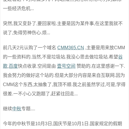
一些经济危机...
突然,我又变卦了,要回家啦.主要是因为某件事,在这里我就不
说了,免得劳神伤心.烦...
前几天2元认购了一个域名
CMM365.CN
,主要是用来放CMM
的一些资料的.当然,不是垃圾站.我没心思去做垃圾站.希望
谷
歌
,
百度
快点收录.空间是由
壹号空间
赞助的,在这里感谢一下.
我会努力的做好这个站的.但是大部分内容是来自互联网.因为
CMM这个东西,太抽象了,我顶不顺.我之前虽然学过,可是,学得
很差.一不小心又跑题了,赶紧往回走...
继续
中秋
专题....
今年的中秋节是10月3日,国庆节是10月1日.国家规定的假期