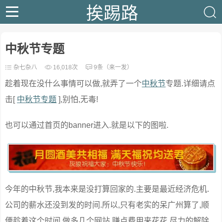
挨踢路
中秋节专题
杂七杂八
16,018次
9条（来一发）
趁着现在没什么事情可以做,就弄了一个
中秋节
专题.详细请点
击[
中秋节专题
],别怕,无毒!
也可以通过首页的banner进入.就是以下的图啦.
今年的中秋节,我本来是没打算回家的.主要是最近经济危机.
公司的薪水还没到发的时间.所以,只有老实的呆广州算了,顺
便趁着这个时间,做多几个网站,赚点费用来花花.尽力的解除