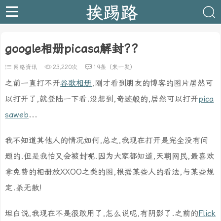
挨踢路
google相册picasa解封??
网络资讯
23,220次
19条（来一发）
之前一直打不开
谷歌相册
,刚才看到朋友的博客的图片居然可
以打开了,就登陆一下看.没想到,奇迹般的,居然可以打开
pica
saweb
...
我不知道其他人的情况如何,总之,我现在打开是完全没有问
题的.但是我怕又会被封呢.因为大家都知道,天朝网民,最喜欢
拿免费的相册放XXOO之类的图,根据某些人的看法,与某些规
定.杀无赦!
坦白说,我现在不是很敢用了,怎么说呢,有阴影了.之前的
Flick