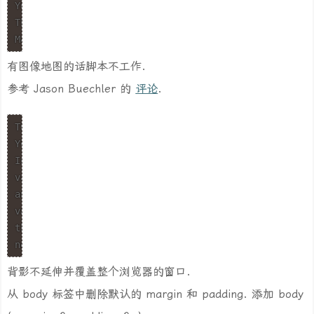
You made the designer I'm working with the most happy
Thanks again,

Marc.
有图像地图的话脚本不工作.
参考 Jason Buechler 的
评论
.
TO EVERYONE USING IMAGE-MAPS

You CAN use them, and it IS an easy fix.

In the lightbox.js file, find the line:

var anchors = document.getElementsByTagName("a")

and change it to

var anchors = document.getElementsByTagName("area")

then place "rel=lightbox" in all your area tags for th
needless to say, you'll need a seperate .js file if y
背影不延伸并覆盖整个浏览器的窗口.
从 body 标签中删除默认的 margin 和 padding. 添加 body