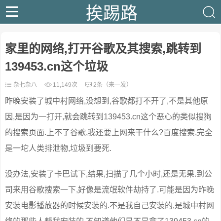
挨踢路
家里的网络,打开谷歌及其搜索,跳转到
139453.cn这个垃圾
杂七杂八
11,149次
2条（来一发）
昨晚安装了城中村网络,没想到,谷歌都打不开了,不是其他原
因,是因为一打开,就会跳转到139453.cn这个恶心的类似搜狗
的搜索页面.上不了谷歌,我还要上网来干什么?百度搜索,完全
是一坨人类排泄物,垃圾到要死.
没办法,安装了卡巴试下,结果,扫描了几个小时,还是无果.到公
司来用谷歌搜索一下,好像是流氓软件劫持了.可能是因为昨晚
安装电影播放器的时候安装的.不是我自己安装的,是城中村网