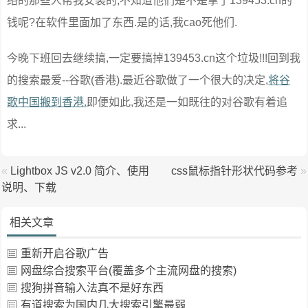
络的那些人帮我安装的,不知道他们是不是拿了139453.cn的
钱呢?在软件里面加了东西.是的话,我cao死他们.
今晚下班回去继续搞,一定要搞掉139453.cn这个垃圾!!!回到我
的搜索最爱--谷歌(香港).最近谷歌做了一个很大的决定,
将谷
歌中国搬到香港.
即便如此,我还是一如既往的对谷歌有着追
求...
«
Lightbox JS v2.0 简介、使用
css鼠标指针形状代码参考
»
说明、下载
相关文章
重新开启谷歌广告
网盘综合搜索平台(覆盖多个主流网盘的搜索)
搜狗拼音输入法真不是好东西
有道搜索为国内几大搜索引擎最弱