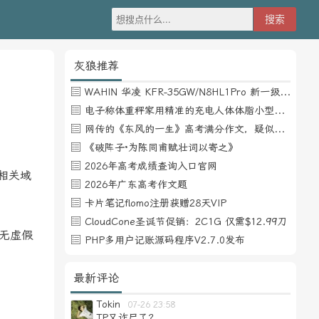
灰狼推荐
WAHIN 华凌 KFR-35GW/N8HL1Pro 新一级能效 壁挂式空调 1.5匹
电子称体重秤家用精准的充电人体体脂小型称重支持HUAWEI HiLink
网传的《东风的一生》高考满分作文，疑似自媒体或其他渠道炒作
《破阵子·为陈同甫赋壮词以寄之》
2026年高考成绩查询入口官网
则相关域
2026年广东高考作文题
卡片笔记flomo注册获赠28天VIP
CloudCone圣诞节促销：2C1G 仅需$12.99刀
并无虚假
PHP多用户记账源码程序V2.7.0发布
最新评论
Tokin
07-26 23:58
TP又诈尸了？