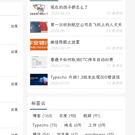
现在的孩子都怎么了
2026-06-10
32 条评论
第一次收到航空公司在飞机上的人文关
回复
2026-06-11
25 条评论
怀——送生日贺卡
微信限额之迷雾
2026-06-29
24 条评论
回复
粤通卡如何取消ETC停车自动扣费
2026-07-04
17 条评论
Typecho 升级1.3版本出现500错误信
2026-07-07
13 条评论
回复
息
标签云
回复
博客 (163)
百度 (98)
假期 (91)
Typecho (70)
域名 (69)
工作 (69)
腾讯 (54)
浏览器 (47)
wordpress (45)