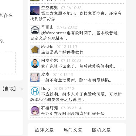
空空裤兜
07-26 10:32
第三方主题不能用，直接主页空白，还没有
也存在
找到修正办法
平顶山
07-12 23:02
换Wordpress也有段时间了，基本没管过，
自定义后台地址有...
的.
Mr.He
07-12 11:19
应该是某个插件导致的。
网友小宋
07-11 00:53
我升完降不回来了，然后就修啊修啊修。
皮皮
07-10 13:43
一般不会主动更新，除非有明显缺陷。
【自取】
»
Hary
07-09 09:40
不应该啊，挺多人升了也没啥问题，可以新
版本和主题安装好之后再把...
石樱灯笼
07-08 23:14
千万别在没时间没精力的时候升级
热评文章
热门文章
随机文章