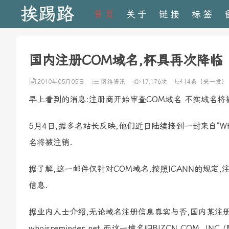
挨踢路
首页
关于
链接
标签
国内注册COM域名,杯具再次降临
2010年05月05日
网络资讯
17,176次
14条（来一发）
早上看到的消息:注册商开始审查COM域名 不实域名将
5月4日,据多名站长反映,他们近日陆续接到一封来自“WH
名将被注销.
据了解,这一邮件仅针对COM域名,按照ICANN的规
信息.
据业内人士介绍,无论域名注册信息真实与否,国内某注册
whoisreminder.net.而这一域名归BIZCN.COM, IN