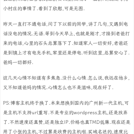
小村庄的事情了.看到了欣慰,可是无图.
昨天一直打不通电话,问了下以前的同学,讲了几句,又遇到电
话没电的情况.无语.等到今天早上,也就是刚才,才接到老爸打
来的电话,心里的石头总算落下了.知道家人一切安好,老爸还
是到镇上才有电充手机,家里还是停电.听到这里,总算安心了.
爸妈一切都好.
这几天心情不知道有多焦急.没什么心情.怎么说,我远在他乡,
又不知道爸妈的情况.心情怎么也不是滋味,现在好了.
PS:博客主机终于换了.本来想换到国内的广州新一代主机,可
是主机不支持url重写.不是专业的wordpress主机,还是放弃
了.不然速度还真赞,还是独立IP.价格也真TMD低廉.现在还是
用了小张的主机,不过算是收费的主机啦.买域名送的,速度比