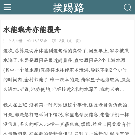
挨踢路
水能载舟亦能覆舟
个人心情
16,253次
12条（来一发）
这次,总算是切身体验到这句话的真谛了.周五早上,家乡被洪
水淹了.主要是原因是最近雨量多,直接原因是2个上游水源
(其中一个是水库)直接将水往俺家乡泄洪.导致不到2个小时
的时间内,全村都淹了.唯一庆幸的是,俺家屋子地势较高,没怎
么进水.听说,地势低的,已经接近2米的水深了.我的天呐...
我人在上班,没有第一时间知道这个事情,还是老哥告诉我的,
可是,那是想打电话问下情况,家里电话没信息,老爸手机一样
没信息,多么的吓人.心情一直很焦急,烦躁.然后上网看看有什
么最新消息,在谷歌的最新资讯里,发现了一篇新闻,就是写俺