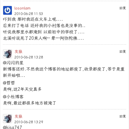
losonlam
回复
2010-06-28 11:53
吓到我 那时我还在火车上呢....
后来打了电话 还好我的小村落也是没事的..
听说我那里水都淹到 以前初中的学校了....
北溪听说死了20来人啊·· 晕···阿弥陀佛....
灰狼
回复
2010-06-28 13:28
@闪闪的星
新博客还好.不然我这个博客的地址都废了,收录都废了,等于是重
新开始啦...
@哲哲
是啊,这2年天灾真多
@小杜博客
是啊,最近都很多地方被淹了
灰狼
回复
2010-06-28 13:29
@kisa747