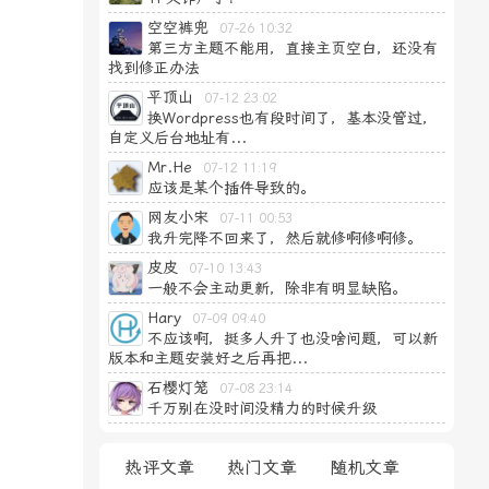
空空裤兜
07-26 10:32
第三方主题不能用，直接主页空白，还没有
找到修正办法
平顶山
07-12 23:02
换Wordpress也有段时间了，基本没管过，
自定义后台地址有...
Mr.He
07-12 11:19
应该是某个插件导致的。
网友小宋
07-11 00:53
我升完降不回来了，然后就修啊修啊修。
皮皮
07-10 13:43
一般不会主动更新，除非有明显缺陷。
Hary
07-09 09:40
不应该啊，挺多人升了也没啥问题，可以新
版本和主题安装好之后再把...
石樱灯笼
07-08 23:14
千万别在没时间没精力的时候升级
热评文章
热门文章
随机文章