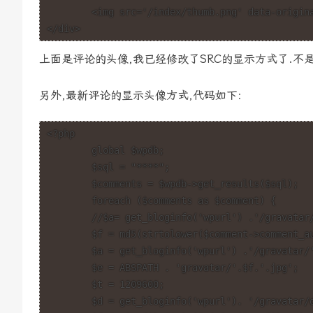
	<img src='/index/thumb.png' data-original="<?php echo $a ?>" class="avatar avatar-32 photo" alt="" width="32" height="32" />

</div>
上面是评论的头像,我已经修改了SRC的显示方式了.不
另外,最新评论的显示头像方式,代码如下:
<?php

	global $wpdb;

	$sql = "****";

	$comments = $wpdb->get_results($sql);

	foreach ($comments as $comment) {

	//$a= get_bloginfo('wpurl') .'/gravatar/cache/avatar/'.md5(strtolower(get_comment_author_email('comment_author_email')));

	$f = md5(strtolower($comment->comment_author_email));

	$a = get_bloginfo('wpurl') .'/gravatar/'.$f.'.jpg';

	$e = ABSPATH . 'gravatar/'.$f.'.jpg';

	$t = 1209600;

	$d = get_bloginfo('wpurl'). '/gravatar/default-gravatar.jpg';
