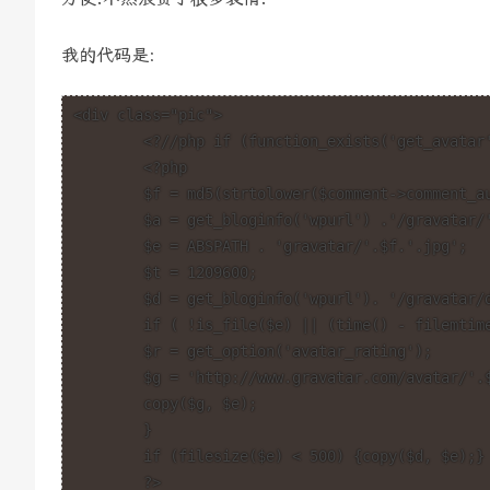
我的代码是:
<div class="pic">

	<?//php if (function_exists('get_avatar') && get_option('show_avatars')) { echo get_avatar($comment, 32); } ?>

	<?php

	$f = md5(strtolower($comment->comment_author_email));

	$a = get_bloginfo('wpurl') .'/gravatar/'.$f.'.jpg';

	$e = ABSPATH . 'gravatar/'.$f.'.jpg';

	$t = 1209600;

	$d = get_bloginfo('wpurl'). '/gravatar/default-gravatar.jpg';

	if ( !is_file($e) || (time() - filemtime($e)) > $t ){

	$r = get_option('avatar_rating');

	$g = 'http://www.gravatar.com/avatar/'.$f.'?s=32&d='.$d.'&r='.$r;

	copy($g, $e);

	}

	if (filesize($e) < 500) {copy($d, $e);}

	?>
