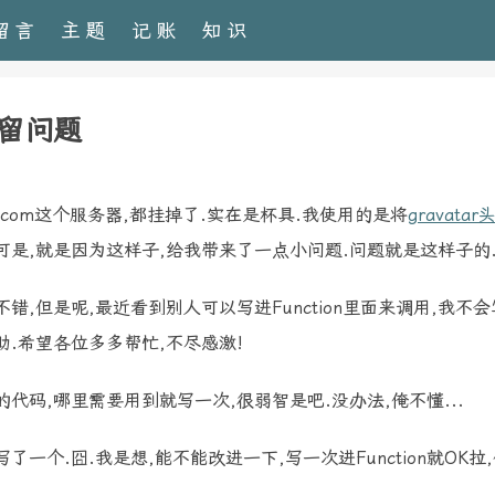
留言
主题
记账
知识
的遗留问题
atar.com这个服务器,都挂掉了.实在是杯具.我使用的是将
gravata
可是,就是因为这样子,给我带来了一点小问题.问题就是这样子的
错,但是呢,最近看到别人可以写进Function里面来调用,我不会
助.希望各位多多帮忙,不尽感激!
代码,哪里需要用到就写一次,很弱智是吧.没办法,俺不懂...
一个.囧.我是想,能不能改进一下,写一次进Function就OK拉