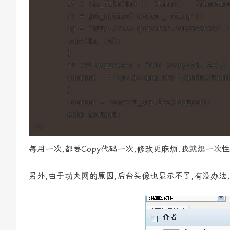
	if ( !is_file($e) || (time() - filemtime($e)) > $t ){

	$r = get_option('avatar_rating');

	$g = 'http://www.gravatar.com/avatar/'.$f.'?s=32&d='.$d.'&r='.$r;

	copy($g, $e);

	}

	if (filesize($e) < 500) {copy($d, $e);}

	$output .= "\n<li><img src='/index/thumb.png' data-original='". $a ."' alt='' title='".$comment->comment_author."' class='avatar' /> <a href=\"" . get_permalink($comment->ID) ."#comment-" . $comment->comment_ID . "\" title=\"on " .$comment->post_title . "\">" . cut_str(strip_tags($comment->com_excerpt),18)."</a></li>";

	}

	$output = convert_smilies($output);

	echo $output;

?>
每用一次,都要Copy代码一次,修改更麻烦.我就想一次性
另外,由于功夫网的原因,后台头像也显示不了,有没办法