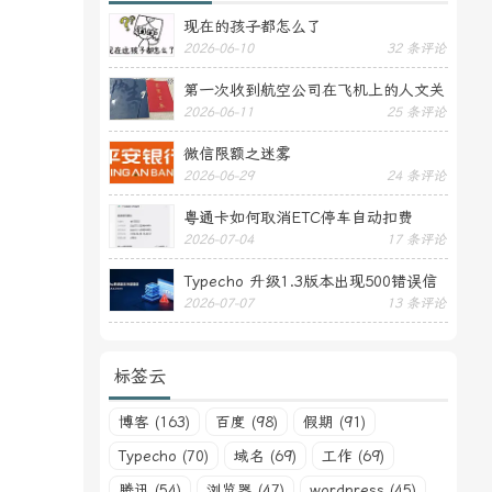
现在的孩子都怎么了
2026-06-10
32 条评论
第一次收到航空公司在飞机上的人文关
2026-06-11
25 条评论
怀——送生日贺卡
微信限额之迷雾
2026-06-29
24 条评论
粤通卡如何取消ETC停车自动扣费
2026-07-04
17 条评论
Typecho 升级1.3版本出现500错误信
2026-07-07
13 条评论
息
标签云
博客 (163)
百度 (98)
假期 (91)
Typecho (70)
域名 (69)
工作 (69)
腾讯 (54)
浏览器 (47)
wordpress (45)