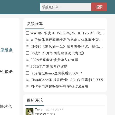
灰狼推荐
WAHIN 华凌 KFR-35GW/N8HL1Pro 新一级能效 壁挂式空调 1.5匹
电子称体重秤家用精准的充电人体体脂小型称重支持HUAWEI HiLink
网传的《东风的一生》高考满分作文，疑似自媒体或其他渠道炒作
r头像缓存
《破阵子·为陈同甫赋壮词以寄之》
.
2026年高考成绩查询入口官网
2026年广东高考作文题
写,很是
卡片笔记flomo注册获赠28天VIP
CloudCone圣诞节促销：2C1G 仅需$12.99刀
PHP多用户记账源码程序V2.7.0发布
最新评论
,修改也
Tokin
07-26 23:58
TP又诈尸了？