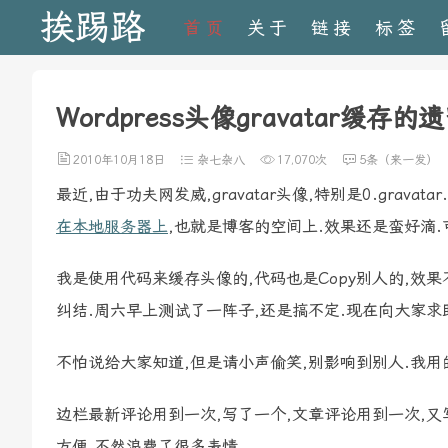
挨踢路
首页
关于
链接
标签
Wordpress头像gravatar缓存
2010年10月18日
杂七杂八
17,070次
5条（来一发）
最近,由于功夫网发威,gravatar头像,特别是0.grav
在本地服务器上
,也就是博客的空间上.效果还是蛮好滴.
我是使用代码来缓存头像的,代码也是Copy别人的,效果不
纠结.周六早上测试了一阵子,还是搞不定.现在向大家求
不怕说给大家知道,但是请小声偷笑,别影响到别人.我用的
边栏最新评论用到一次,写了一个,文章评论用到一次,又写了
方便.不然浪费了很多表情.