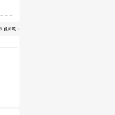
s头像问题
»