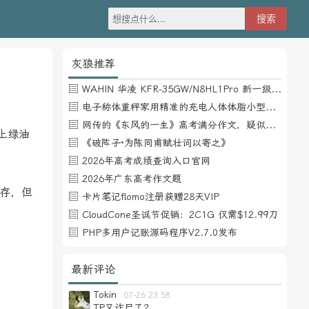
灰狼推荐
WAHIN 华凌 KFR-35GW/N8HL1Pro 新一级能效 壁挂式空调 1.5匹
电子称体重秤家用精准的充电人体体脂小型称重支持HUAWEI HiLink
网传的《东风的一生》高考满分作文，疑似自媒体或其他渠道炒作
上绿油
《破阵子·为陈同甫赋壮词以寄之》
2026年高考成绩查询入口官网
2026年广东高考作文题
缓存，但
卡片笔记flomo注册获赠28天VIP
CloudCone圣诞节促销：2C1G 仅需$12.99刀
PHP多用户记账源码程序V2.7.0发布
最新评论
Tokin
07-26 23:58
TP又诈尸了？