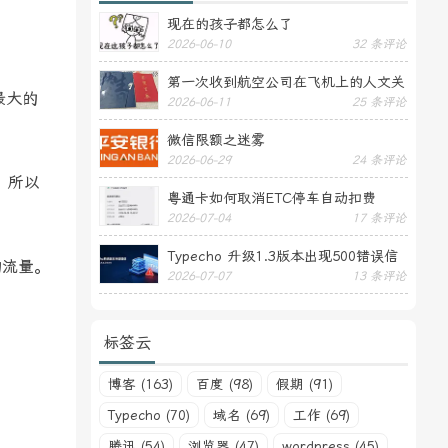
现在的孩子都怎么了
2026-06-10
32 条评论
第一次收到航空公司在飞机上的人文关
讯最大的
2026-06-11
25 条评论
怀——送生日贺卡
微信限额之迷雾
2026-06-29
24 条评论
，所以
粤通卡如何取消ETC停车自动扣费
2026-07-04
17 条评论
Typecho 升级1.3版本出现500错误信
约流量。
2026-07-07
13 条评论
息
标签云
博客 (163)
百度 (98)
假期 (91)
Typecho (70)
域名 (69)
工作 (69)
腾讯 (54)
浏览器 (47)
wordpress (45)