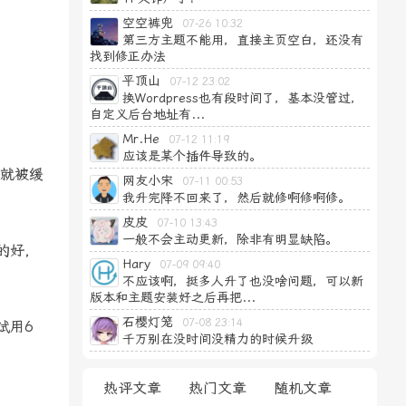
空空裤兜
07-26 10:32
第三方主题不能用，直接主页空白，还没有
找到修正办法
平顶山
07-12 23:02
换Wordpress也有段时间了，基本没管过，
自定义后台地址有...
Mr.He
07-12 11:19
应该是某个插件导致的。
，就被缓
网友小宋
07-11 00:53
我升完降不回来了，然后就修啊修啊修。
皮皮
07-10 13:43
一般不会主动更新，除非有明显缺陷。
的好，
Hary
07-09 09:40
不应该啊，挺多人升了也没啥问题，可以新
版本和主题安装好之后再把...
石樱灯笼
07-08 23:14
试用6
千万别在没时间没精力的时候升级
热评文章
热门文章
随机文章