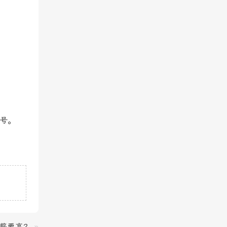
串号。
薪要高？
»