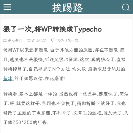
挨踢路
狠了一次,将WP转换成Typecho
杂七杂八
21,645次
18条（来一发）
使用WP以来还算满意,由于其他方面的原因,存在不满意,而
且,速度也不是很快,听说又很占资源.这次,真的狠心了.直接
转换掉算了,自己寻求了N个方法,均失败.最后求助于MJJ的
蓝冰
,终于如愿以偿.在此感谢!
转换后,基本上都是一样的.当然也有一些差异.速度快了.简洁
了.好,就要这样子.主题也不会换了,稍微折腾下就好了.我也
修改了主题的丁点东西,不列举了.文章页的边栏,是加大了,为
了放250*250的广告.