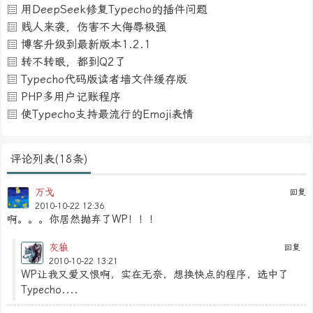
用DeepSeek修复Typecho的插件问题
贱人来袭，伤害不大侮辱极强
博客升级到最新版本1.2.1
转不转眼，都到Q2了
Typecho代码版读者墙文件缓存版
PHP多用户记账程序
使Typecho支持最流行的Emoji表情
评论列表(18条)
万戈
回复
2010-10-22 12:36
啊。。。你居然抛弃了WP！！！
灰狼
回复
2010-10-22 13:21
WP让我又爱又恨啊，实在无奈，想换快点的程序，选中了
Typecho....