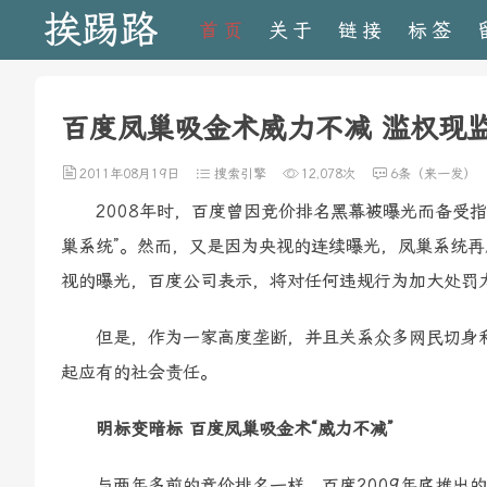
挨踢路
首页
关于
链接
标签
百度凤巢吸金术威力不减 滥权现
2011年08月19日
搜索引擎
12,078次
6条（来一发）
2008年时，百度曾因竞价排名黑幕被曝光而备受指
巢系统”。然而，又是因为央视的连续曝光，凤巢系统
视的曝光，百度公司表示，将对任何违规行为加大处罚
但是，作为一家高度垄断，并且关系众多网民切身利
起应有的社会责任。
明标变暗标 百度凤巢吸金术“威力不减”
与两年多前的竞价排名一样，百度2009年底推出的