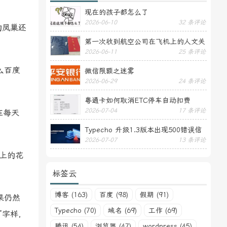
现在的孩子都怎么了
2026-06-10
32 条评论
的凤巢还
第一次收到航空公司在飞机上的人文关
2026-06-11
25 条评论
怀——送生日贺卡
么百度
微信限额之迷雾
2026-06-29
24 条评论
粤通卡如何取消ETC停车自动扣费
2026-07-04
17 条评论
在每天
Typecho 升级1.3版本出现500错误信
2026-07-07
13 条评论
息
上的花
标签云
博客 (163)
百度 (98)
假期 (91)
果仍然
Typecho (70)
域名 (69)
工作 (69)
”字样，
腾讯 (54)
浏览器 (47)
wordpress (45)