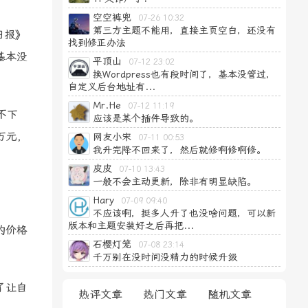
空空裤兜
07-26 10:32
第三方主题不能用，直接主页空白，还没有
日报》
找到修正办法
基本没
平顶山
07-12 23:02
换Wordpress也有段时间了，基本没管过，
自定义后台地址有...
Mr.He
07-12 11:19
不下
应该是某个插件导致的。
万元，
网友小宋
07-11 00:53
我升完降不回来了，然后就修啊修啊修。
皮皮
07-10 13:43
一般不会主动更新，除非有明显缺陷。
Hary
07-09 09:40
不应该啊，挺多人升了也没啥问题，可以新
版本和主题安装好之后再把...
的价格
石樱灯笼
07-08 23:14
千万别在没时间没精力的时候升级
了让自
热评文章
热门文章
随机文章