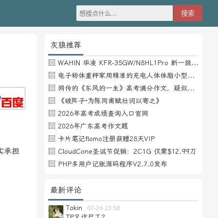
灰狼推荐
WAHIN 华凌 KFR-35GW/N8HL1Pro 新一级能效 壁挂式空调 1.5匹
电子称体重秤家用精准的充电人体体脂小型称重支持HUAWEI HiLink
网传的《东风的一生》高考满分作文，疑似自媒体或其他渠道炒作
《破阵子·为陈同甫赋壮词以寄之》
2026年高考成绩查询入口官网
2026年广东高考作文题
卡片笔记flomo注册获赠28天VIP
实承担
CloudCone圣诞节促销：2C1G 仅需$12.99刀
PHP多用户记账源码程序V2.7.0发布
最新评论
Tokin
07-26 23:58
TP又诈尸了？