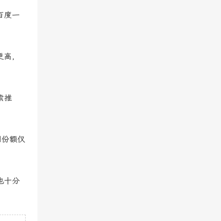
百度一
更高，
索推
国份额仅
也十分