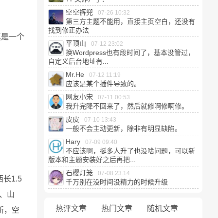
空空裤兜
07-26 10:32
第三方主题不能用，直接主页空白，还没有
找到修正办法
真是一个
平顶山
07-12 23:02
换Wordpress也有段时间了，基本没管过，
自定义后台地址有...
Mr.He
07-12 11:19
应该是某个插件导致的。
网友小宋
07-11 00:53
。
我升完降不回来了，然后就修啊修啊修。
皮皮
07-10 13:43
一般不会主动更新，除非有明显缺陷。
Hary
07-09 09:40
不应该啊，挺多人升了也没啥问题，可以新
版本和主题安装好之后再把...
石樱灯笼
07-08 23:14
1.5
千万别在没时间没精力的时候升级
、山
热评文章
热门文章
随机文章
新，空