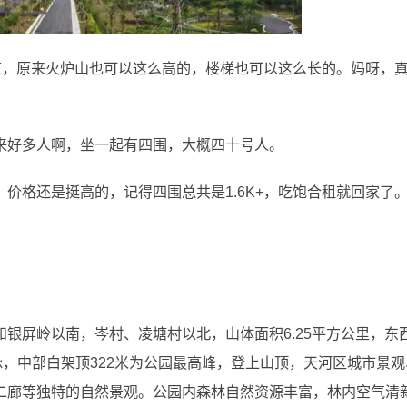
道，原来火炉山也可以这么高的，楼梯也可以这么长的。妈呀，
来好多人啊，坐一起有四围，大概四十号人。
价格还是挺高的，记得四围总共是1.6K+，吃饱合租就回家了
屏岭以南，岑村、凌塘村以北，山体面积6.25平方公里，东西长
脉，中部白架顶322米为公园最高峰，登上山顶，天河区城市景观
二廊等独特的自然景观。公园内森林自然资源丰富，林内空气清