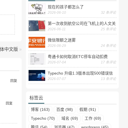
现在的孩子都怎么了
2026-06-10
32 条评论
第一次收到航空公司在飞机上的人文关
2026-06-11
25 条评论
怀——送生日贺卡
微信限额之迷雾
2026-06-29
24 条评论
SP3简体中文版
»
粤通卡如何取消ETC停车自动扣费
2026-07-04
17 条评论
Typecho 升级1.3版本出现500错误信
2026-07-07
13 条评论
息
回复
标签云
回复
博客 (163)
百度 (98)
假期 (91)
Typecho (70)
域名 (69)
工作 (69)
腾讯 (54)
浏览器 (47)
wordpress (45)