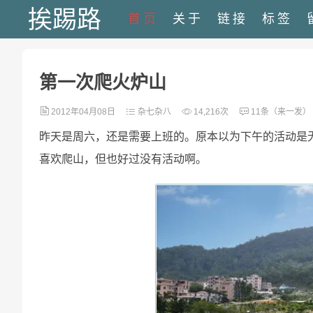
挨踢路
首页
关于
链接
标签
第一次爬火炉山
2012年04月08日
杂七杂八
14,216次
11条（来一发）
昨天是周六，还是需要上班的。原本以为下午的活动是
喜欢爬山，但也好过没有活动啊。