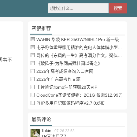
灰狼推荐
WAHIN 华凌 KFR-35GW/N8HL1Pro 新一级能效 壁挂式空调 1.5匹
电子称体重秤家用精准的充电人体体脂小型称重支持HUAWEI HiLink
网传的《东风的一生》高考满分作文，疑似自媒体或其他渠道炒作
同事不
《破阵子·为陈同甫赋壮词以寄之》
2026年高考成绩查询入口官网
2026年广东高考作文题
卡片笔记flomo注册获赠28天VIP
CloudCone圣诞节促销：2C1G 仅需$12.99刀
PHP多用户记账源码程序V2.7.0发布
最新评论
Tokin
07-26 23:58
TP又诈尸了？