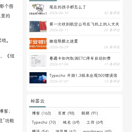
击那个图
现在的孩子都怎么了
2026-06-10
32 条评论
栏里的
第一次收到航空公司在飞机上的人文关
2026-06-11
25 条评论
怀——送生日贺卡
繁琐。
微信限额之迷雾
2026-06-29
24 条评论
h、《纽
粤通卡如何取消ETC停车自动扣费
2026-07-04
17 条评论
Typecho 升级1.3版本出现500错误信
2026-07-07
13 条评论
息
标签云
的博客；
博客 (163)
百度 (98)
假期 (91)
注”功能
Typecho (70)
域名 (69)
工作 (69)
腾讯 (54)
浏览器 (47)
wordpress (45)