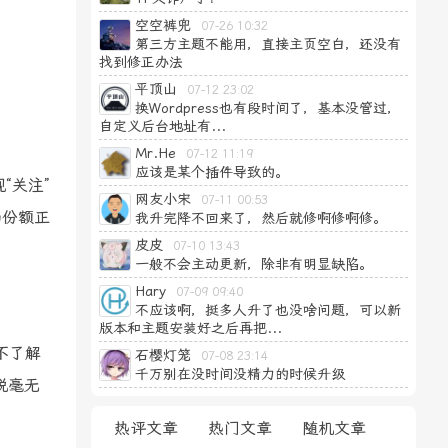
空空裤兜
07-26 10:32
第三方主题不能用，直接主页空白，还没有
找到修正办法
平顶山
07-12 23:02
换Wordpress也有段时间了，基本没管过，
自定义后台地址有...
Mr.He
07-12 11:19
应该是某个插件导致的。
“关注”
网友小宋
07-11 00:53
场份额正
我升完降不回来了，然后就修啊修啊修。
皮皮
07-10 13:43
一般不会主动更新，除非有明显缺陷。
Hary
07-09 09:40
不应该啊，挺多人升了也没啥问题，可以新
版本和主题安装好之后再把...
人不了解
石樱灯笼
07-08 23:14
千万别在没时间没精力的时候升级
说毫无
热评文章
热门文章
随机文章