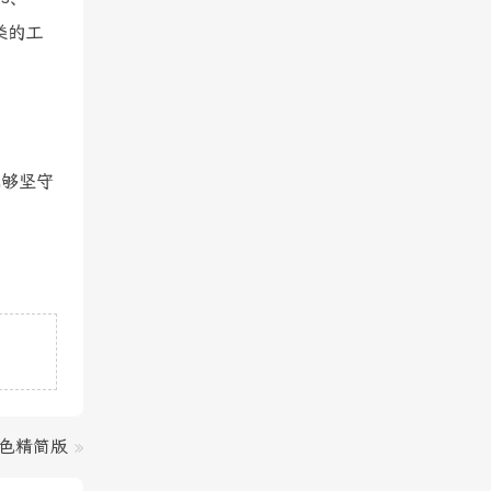
之类的工
。
能够坚守
绿色精简版
»