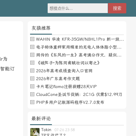
灰狼推荐
WAHIN 华凌 KFR-35GW/N8HL1Pro 新一级能效 壁挂式空调 1.5匹
电子称体重秤家用精准的充电人体体脂小型称重支持HUAWEI HiLink
网传的《东风的一生》高考满分作文，疑似自媒体或其他渠道炒作
dr为
《破阵子·为陈同甫赋壮词以寄之》
开智能订
2026年高考成绩查询入口官网
2026年广东高考作文题
卡片笔记flomo注册获赠28天VIP
CloudCone圣诞节促销：2C1G 仅需$12.99刀
PHP多用户记账源码程序V2.7.0发布
最新评论
Tokin
07-26 23:58
TP又诈尸了？