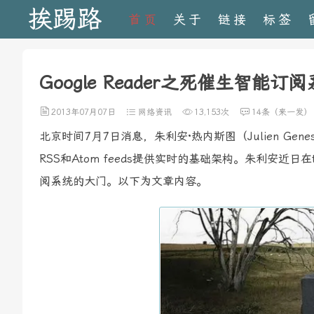
挨踢路
首页
关于
链接
标签
Google Reader之死催生智能订
2013年07月07日
网络资讯
13,153次
14条（来一发）
北京时间7月7日消息，朱利安·热内斯图（Julien Genest
RSS和Atom feeds提供实时的基础架构。朱利安近日在t
阅系统的大门。以下为文章内容。