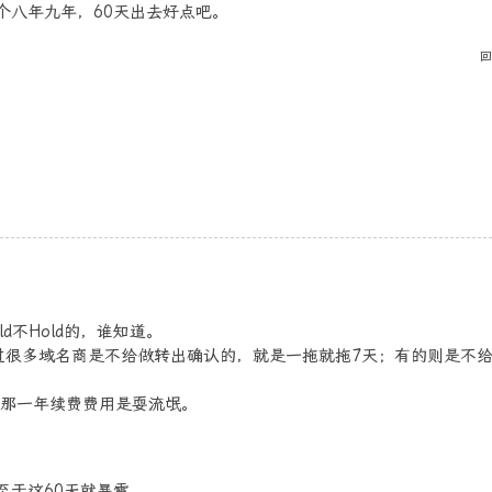
续个八年九年，60天出去好点吧。
回
d不Hold的，谁知道。
过很多域名商是不给做转出确认的，就是一拖就拖7天；有的则是不
，那一年续费费用是耍流氓。
不至于这60天就暴雷。