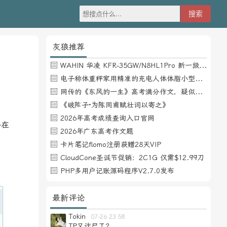
灰狼推荐
WAHIN 华凌 KFR-35GW/N8HL1Pro 新一级能效 壁挂式空调 1.5匹
电子称体重秤家用精准的充电人体体脂小型称重支持HUAWEI HiLink
网传的《东风的一生》高考满分作文，疑似自媒体或其他渠道炒作
《破阵子·为陈同甫赋壮词以寄之》
2026年高考成绩查询入口官网
并在
2026年广东高考作文题
卡片笔记flomo注册获赠28天VIP
CloudCone圣诞节促销：2C1G 仅需$12.99刀
！
PHP多用户记账源码程序V2.7.0发布
最新评论
Tokin
07-26 23:58
TP又诈尸了？