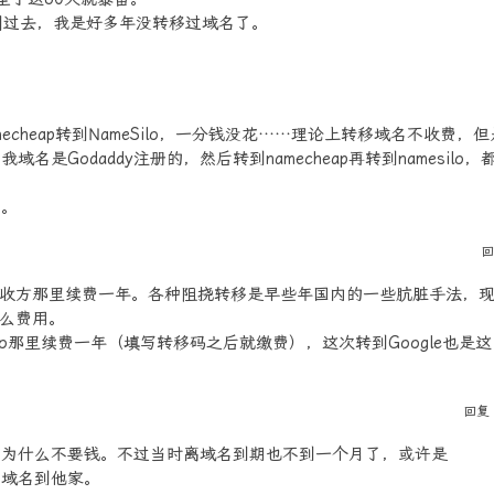
刻过去，我是好多年没转移过域名了。
mecheap转到NameSilo，一分钱没花……理论上转移域名不收费，
Godaddy注册的，然后转到namecheap再转到namesilo，
费。
回
收方那里续费一年。各种阻挠转移是早些年国内的一些肮脏手法，
么费用。
Silo那里续费一年（填写转移码之后就缴费），这次转到Google也是这
回复
很震惊为什么不要钱。不过当时离域名到期也不到一个月了，或许是
移域名到他家。