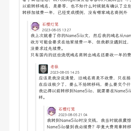
以前转移域名，是要等，也不知什么时候就有确认了立
转移加续费一年，已经变成惯例，没有哪家域名商例外
石樱灯笼
2023-08-05 13:27
我上次就看了你的NameSilo文，然后我的域名从na
收方可能会要求在他家续费一年，但我都没遇到过，我域名是
没要求过先续费。
只有国内的这些流氓域名商转出域名还要收一年的
老狼
2023-08-05 14:25
应该是我没说清楚，旧域名商是不收费，只在接
在应该极少了，要么不给转移码，要么要交个什
我记得以前转移到NameSilo，就需要在Name
样。
石樱灯笼
2023-08-05 21:04
我转到NameSilo时没交钱，我当时就
NameSilo猜到我必续费？毕竟大费周章转