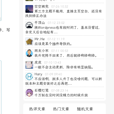
空空裤兜
07-26 10:32
第三方主题不能用，直接主页空白，还没有
找到修正办法
平顶山
07-12 23:02
换Wordpress也有段时间了，基本没管过，
件，写
自定义后台地址有...
Mr.He
07-12 11:19
应该是某个插件导致的。
网友小宋
07-11 00:53
我升完降不回来了，然后就修啊修啊修。
皮皮
07-10 13:43
一般不会主动更新，除非有明显缺陷。
Hary
07-09 09:40
不应该啊，挺多人升了也没啥问题，可以新
版本和主题安装好之后再把...
石樱灯笼
07-08 23:14
千万别在没时间没精力的时候升级
热评文章
热门文章
随机文章