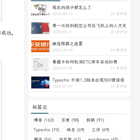
现在的孩子都怎么了
2026-06-10
32 条评论
第一次收到航空公司在飞机上的人文关
2026-06-11
25 条评论
移成功。
怀——送生日贺卡
微信限额之迷雾
2026-06-29
24 条评论
粤通卡如何取消ETC停车自动扣费
2026-07-04
17 条评论
Typecho 升级1.3版本出现500错误信
2026-07-07
13 条评论
息
标签云
博客 (163)
百度 (98)
假期 (91)
Typecho (70)
域名 (69)
工作 (69)
腾讯 (54)
浏览器 (47)
wordpress (45)