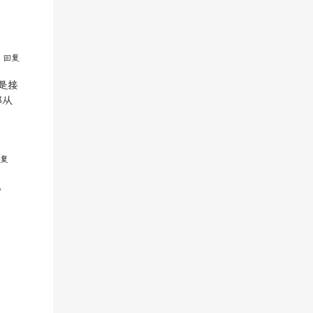
回复
但是接
都从
复
现