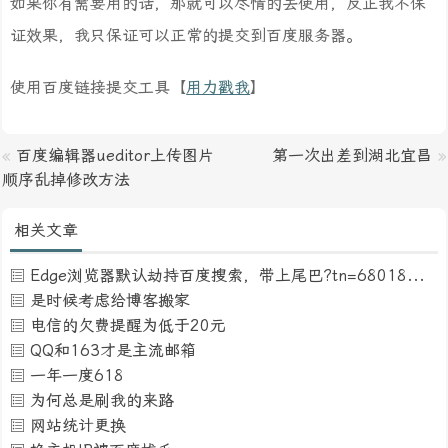
如果你有需要用的话，那就可以尽情的去使用，反正我不保
证效果，我只保证可以正常的提交到百度服务器。
使用百度链接提交工具【
用力戳我
】
«
百度编辑器ueditor上传图片
第一次出差到湖北宜昌
»
顺序乱掉修改方法
相关文章
Edge浏览器默认劫持百度搜索，带上尾巴?tn=68018901_16_pg
是时候考虑给博客搬家
电信的欠费提醒为低于20元
QQ和163才是主流邮箱
一年一度618
为何总是刷我的来路
网站统计更换