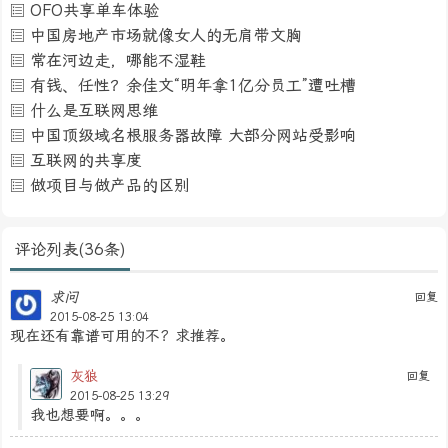
OFO共享单车体验
中国房地产市场就像女人的无肩带文胸
常在河边走，哪能不湿鞋
有钱、任性？余佳文“明年拿1亿分员工”遭吐槽
什么是互联网思维
中国顶级域名根服务器故障 大部分网站受影响
互联网的共享度
做项目与做产品的区别
评论列表(36条)
求问
回复
2015-08-25 13:04
现在还有靠谱可用的不？求推荐。
灰狼
回复
2015-08-25 13:29
我也想要啊。。。