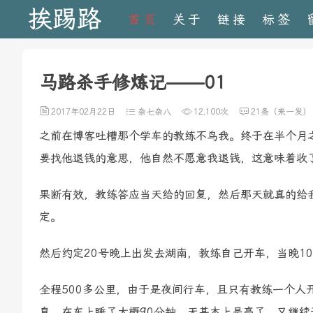
挨踢路
首页
关于
链接
标签
马路杀手修炼记——01
2017年02月22日
杂七杂八
12,100次
21条（来一发）
之前在博客吐槽那个学车的教练不鸟我。终于在半个月
要找他退钱的意思，他自然不愿意我退钱，这意味着收
果断有效，教练答应当天给的回复，然后那天就真的给我
定。
然后约定20号晚上出发去湖南，教练自己开车，当晚1
全程500多公里，由于是夜间行车，且只有教练一个人
息，在车上睡了大概90分钟，天基本上是亮了。又继续