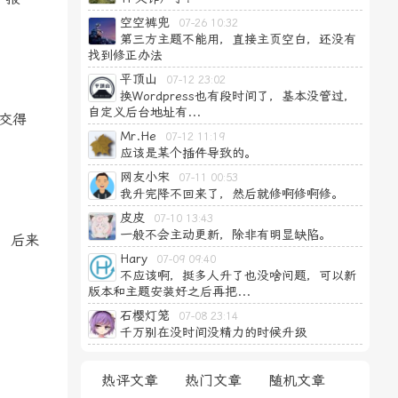
空空裤兜
07-26 10:32
第三方主题不能用，直接主页空白，还没有
找到修正办法
平顶山
07-12 23:02
换Wordpress也有段时间了，基本没管过，
自定义后台地址有...
交得
Mr.He
07-12 11:19
应该是某个插件导致的。
网友小宋
07-11 00:53
我升完降不回来了，然后就修啊修啊修。
皮皮
07-10 13:43
一般不会主动更新，除非有明显缺陷。
，后来
Hary
07-09 09:40
不应该啊，挺多人升了也没啥问题，可以新
版本和主题安装好之后再把...
石樱灯笼
07-08 23:14
千万别在没时间没精力的时候升级
热评文章
热门文章
随机文章