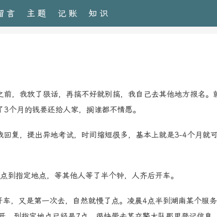
留言
主题
记账
知识
之前，我放了狠话，再搞不好就别搞，我自己去其他地方报名。
了3个月的钱要还给人家，搁谁都不情愿。
回复，提出异地考试，时间缩短很多，基本上就是3-4个月就
0点到指定地点，等其他人等了半个钟，人齐后开车。
开车，又是第一次去，自然就慢了点。凌晨4点半到湖南某个服
开，到指定地点已经是7点，很快带去某交警大队那里登记信息