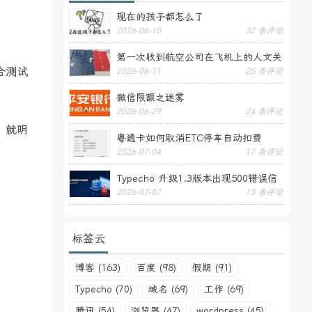
现在的孩子都怎么了
2026-06-10
32 条评论
第一次收到航空公司在飞机上的人文关
合测试
2026-06-11
25 条评论
怀——送生日贺卡
微信限额之迷雾
2026-06-29
24 条评论
？就明
粤通卡如何取消ETC停车自动扣费
2026-07-04
17 条评论
Typecho 升级1.3版本出现500错误信
2026-07-07
13 条评论
息
标签云
博客 (163)
百度 (98)
假期 (91)
Typecho (70)
域名 (69)
工作 (69)
腾讯 (54)
浏览器 (47)
wordpress (45)