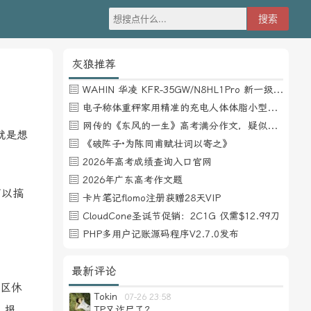
灰狼推荐
WAHIN 华凌 KFR-35GW/N8HL1Pro 新一级能效 壁挂式空调 1.5匹
电子称体重秤家用精准的充电人体体脂小型称重支持HUAWEI HiLink
网传的《东风的一生》高考满分作文，疑似自媒体或其他渠道炒作
就是想
《破阵子·为陈同甫赋壮词以寄之》
2026年高考成绩查询入口官网
2026年广东高考作文题
可以搞
卡片笔记flomo注册获赠28天VIP
CloudCone圣诞节促销：2C1G 仅需$12.99刀
PHP多用户记账源码程序V2.7.0发布
最新评论
务区休
Tokin
07-26 23:58
，报
TP又诈尸了？