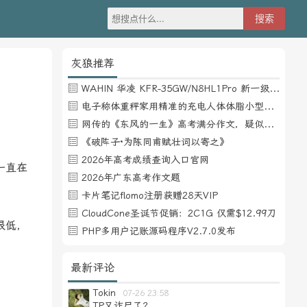
灰狼推荐
WAHIN 华凌 KFR-35GW/N8HL1Pro 新一级能效 壁挂式空调 1.5匹
电子称体重秤家用精准的充电人体体脂小型称重支持HUAWEI HiLink
网传的《东风的一生》高考满分作文，疑似自媒体或其他渠道炒作
《破阵子·为陈同甫赋壮词以寄之》
2026年高考成绩查询入口官网
一直在
2026年广东高考作文题
卡片笔记flomo注册获赠28天VIP
CloudCone圣诞节促销：2C1G 仅需$12.99刀
很低，
PHP多用户记账源码程序V2.7.0发布
最新评论
Tokin
07-26 23:58
TP又诈尸了？