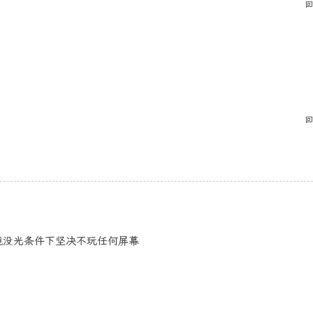
回
回
了，环境没光条件下坚决不玩任何屏幕