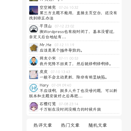
空空裤兜
07-26 10:32
第三方主题不能用，直接主页空白，还没有
找到修正办法
平顶山
07-12 23:02
换Wordpress也有段时间了，基本没管过，
自定义后台地址有...
Mr.He
07-12 11:19
应该是某个插件导致的。
网友小宋
07-11 00:53
我升完降不回来了，然后就修啊修啊修。
皮皮
07-10 13:43
一般不会主动更新，除非有明显缺陷。
Hary
07-09 09:40
不应该啊，挺多人升了也没啥问题，可以新
版本和主题安装好之后再把...
石樱灯笼
07-08 23:14
千万别在没时间没精力的时候升级
热评文章
热门文章
随机文章