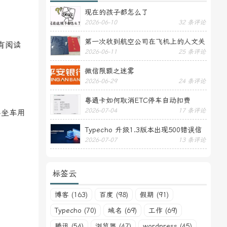
现在的孩子都怎么了
2026-06-10
32 条评论
第一次收到航空公司在飞机上的人文关
有阅读
2026-06-11
25 条评论
怀——送生日贺卡
微信限额之迷雾
2026-06-29
24 条评论
粤通卡如何取消ETC停车自动扣费
2026-07-04
17 条评论
+坐车用
Typecho 升级1.3版本出现500错误信
2026-07-07
13 条评论
息
标签云
博客 (163)
百度 (98)
假期 (91)
Typecho (70)
域名 (69)
工作 (69)
腾讯 (54)
浏览器 (47)
wordpress (45)