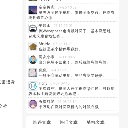
空空裤兜
07-26 10:32
第三方主题不能用，直接主页空白，还没有
找到修正办法
平顶山
07-12 23:02
换Wordpress也有段时间了，基本没管过，
自定义后台地址有...
Mr.He
07-12 11:19
应该是某个插件导致的。
网友小宋
07-11 00:53
我升完降不回来了，然后就修啊修啊修。
皮皮
07-10 13:43
一般不会主动更新，除非有明显缺陷。
正常语音
Hary
07-09 09:40
不应该啊，挺多人升了也没啥问题，可以新
版本和主题安装好之后再把...
石樱灯笼
07-08 23:14
没听
千万别在没时间没精力的时候升级
热评文章
热门文章
随机文章