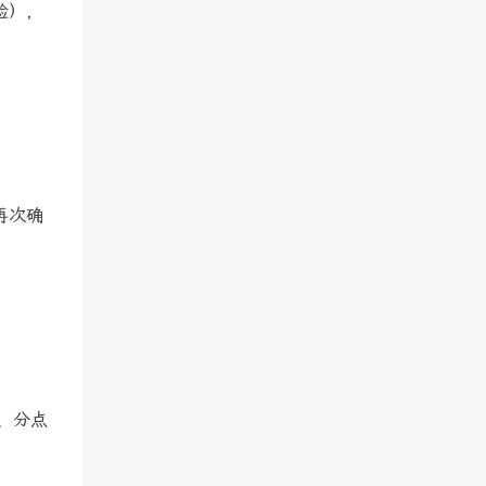
脸），
再次确
、分点