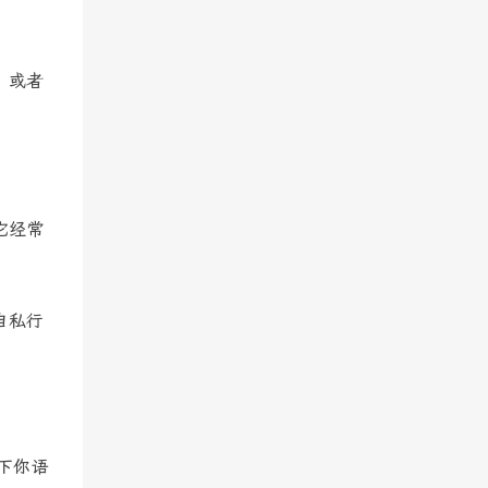
？或者
它经常
自私行
下你语