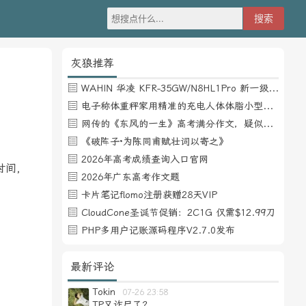
灰狼推荐
WAHIN 华凌 KFR-35GW/N8HL1Pro 新一级能效 壁挂式空调 1.5匹
电子称体重秤家用精准的充电人体体脂小型称重支持HUAWEI HiLink
网传的《东风的一生》高考满分作文，疑似自媒体或其他渠道炒作
《破阵子·为陈同甫赋壮词以寄之》
2026年高考成绩查询入口官网
时间，
2026年广东高考作文题
卡片笔记flomo注册获赠28天VIP
CloudCone圣诞节促销：2C1G 仅需$12.99刀
PHP多用户记账源码程序V2.7.0发布
最新评论
Tokin
07-26 23:58
TP又诈尸了？