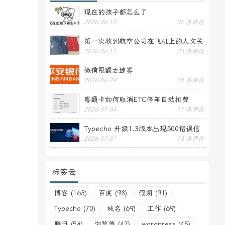
现在的孩子都怎么了
2026-06-10
32 条评论
第一次收到航空公司在飞机上的人文关
2026-06-11
25 条评论
怀——送生日贺卡
微信限额之迷雾
2026-06-29
24 条评论
粤通卡如何取消ETC停车自动扣费
2026-07-04
17 条评论
Typecho 升级1.3版本出现500错误信
2026-07-07
13 条评论
息
标签云
博客 (163)
百度 (98)
假期 (91)
Typecho (70)
域名 (69)
工作 (69)
腾讯 (54)
浏览器 (47)
wordpress (45)