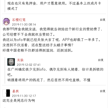
现在也只有免押金，用户才愿意使用。不过基本上改成月卡
模式了
石樱灯笼
回复
2019-11-30 08:14
我那99押金我就没退，我觉得就当做给这个新行业的赞助费了，
公司经营不下去我就权当赞助了。
我还以为ofo早就已经关张大吉了呢，APP也卸载了一年多了。
没想到不仅活着，还在整这档子幺蛾子事情？
好像中国老赖不仅都活得挺滋润，还挺活跃。
灰狼
回复
2019-12-02 07:41
在广州确实很少见到ofo，偶尔见到有人骑着，估计是拆锁的
吧。
明摆着将用户的钱花了，然后居然不用吃皇粮，不懂
姜辰
回复
2019-11-30 12:17
这完全是闸总行为啊